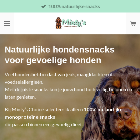
100% natuurlijke snacks
Ga
direct
naar
de
hoofdinhoud
Natuurlijke hondensnacks
voor gevoelige honden
Veel honden hebben last van jeuk, maagklachten of
voedselallergieën.
Met de juiste snacks kun je jouw hond toch veilig belonen en
laten genieten.
Bij Minty’s Choice selecteer ik alleen
100% natuurlijke
monoproteïne snacks
die passen binnen een gevoelig dieet.