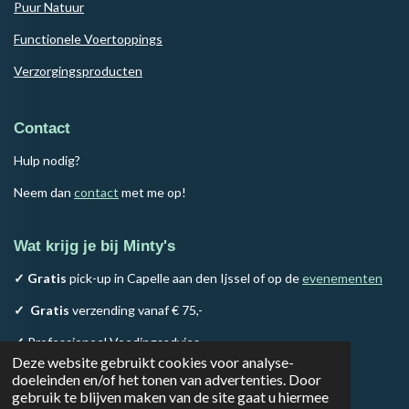
Puur Natuur
Functionele Voertoppings
Verzorgingsproducten
Contact
Hulp nodig?
Neem dan
contact
met me op!
Wat krijg je bij Minty's
✓ Gratis
pick-up in Capelle aan den Ijssel of op de
evenementen
✓
Gratis
verzending vanaf € 75,-
✓
Professioneel Voedingsadvies
Deze website gebruikt cookies voor analyse-
✓
100% Natuurlijk assortiment
doeleinden en/of het tonen van advertenties. Door
gebruik te blijven maken van de site gaat u hiermee