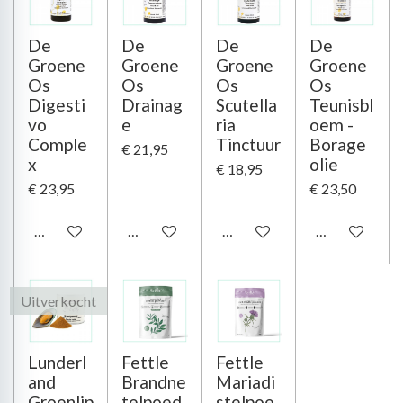
De
De
De
De
Groene
Groene
Groene
Groene
Os
Os
Os
Os
Digesti
Drainag
Scutella
Teunisbl
vo
e
ria
oem -
Comple
Tinctuur
Borage
€ 21,95
x
olie
€ 18,95
€ 23,95
€ 23,50
In winkelwagen
In winkelwagen
In winkelwagen
In winkelwag
Uitverkocht
Lunderl
Fettle
Fettle
and
Brandne
Mariadi
Groenlip
telpoed
stelpoe