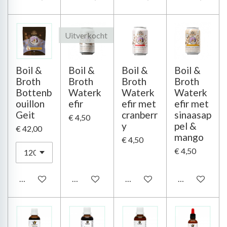
Uitverkocht
Boil &
Boil &
Boil &
Boil &
Broth
Broth
Broth
Broth
Bottenb
Waterk
Waterk
Waterk
ouillon
efir
efir met
efir met
Geit
cranberr
sinaasap
€ 4,50
y
pel &
€ 42,00
mango
€ 4,50
€ 4,50
In winkelwagen
Houd mij op de hoogte
In winkelwagen
In winkelwag