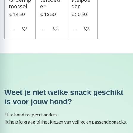
mossel
er
der
€ 14,50
€ 13,50
€ 20,50
Houd mij op de hoogte
In winkelwagen
In winkelwagen
Weet je niet welke snack geschikt
is voor jouw hond?
Elke hond reageert anders.
Ik help je graag bij het kiezen van veilige en passende snacks.