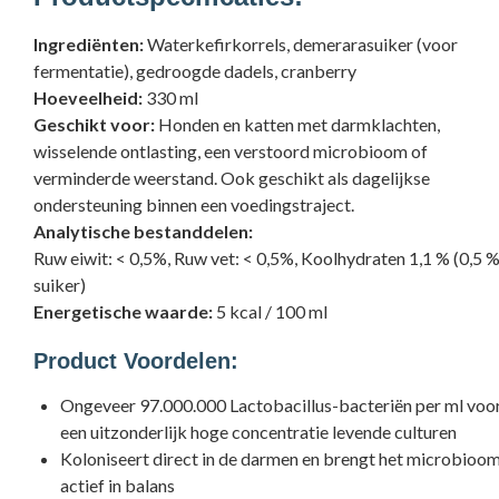
Ingrediënten:
Waterkefirkorrels, demerarasuiker (voor
fermentatie), gedroogde dadels, cranberry
Hoeveelheid:
330 ml
Geschikt voor:
Honden en katten met darmklachten,
wisselende ontlasting, een verstoord microbioom of
verminderde weerstand. Ook geschikt als dagelijkse
ondersteuning binnen een voedingstraject.
Analytische bestanddelen:
Ruw eiwit: < 0,5%, Ruw vet: < 0,5%,
Koolhydraten 1,1 % (0,5 
suiker)
Energetische waarde:
5 kcal / 100 ml
Product Voordelen:
Ongeveer 97.000.000 Lactobacillus-bacteriën per ml voo
een uitzonderlijk hoge concentratie levende culturen
Koloniseert direct in de darmen en brengt het microbioo
actief in balans