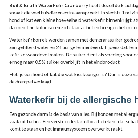
Boil & Broth Waterkefir Cranberry
heeft dezelfde krachtig
smaak die veel huisdieren extra aanspreekt. In slechts 1 ml 
hond of kat een kleine hoeveelheid waterkefir binnenkrijgt, st
darmen. Die koloniseren zich daar actief en brengen het micr
Waterkefirkorrels worden samen met demerarasuiker, gedroo
aan gefilterd water en 24 uur gefermenteerd. Tijdens dat fe
kefir zo waardevol maken. De suiker dient als voeding voor d
er nog maar 0,5% suiker overblijft in het eindproduct.
Heb je een hond of kat die wat kieskeuriger is? Dan is deze 
de drempel verlaagt.
Waterkefir bij de allergisch
Een gezonde darm is de basis van alles. Bij honden met allerg
vaak uit balans. Een verstoorde darmflora betekent dat scha
komt te staan en het immuunsysteem overwerkt raakt.