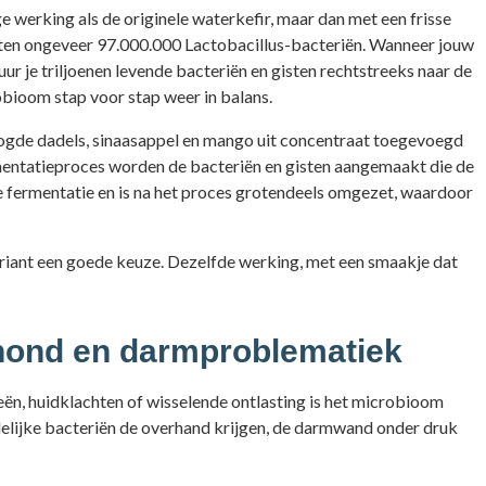
e werking als de originele waterkefir, maar dan met een frisse
zitten ongeveer 97.000.000 Lactobacillus-bacteriën. Wanneer jouw
uur je triljoenen levende bacteriën en gisten rechtstreeks naar de
obioom stap voor stap weer in balans.
gde dadels, sinaasappel en mango uit concentraat toegevoegd
rmentatieproces worden de bacteriën en gisten aangemaakt die de
e fermentatie en is na het proces grotendeels omgezet, waardoor
variant een goede keuze. Dezelfde werking, met een smaakje dat
e hond en darmproblematiek
ieën, huidklachten of wisselende ontlasting is het microbioom
delijke bacteriën de overhand krijgen, de darmwand onder druk