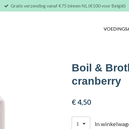
Gratis verzending vanaf €75 binnen NL (€100 voor België)
VOEDINGS
Boil & Brot
cranberry
€ 4,50
In winkelwag