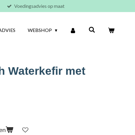
Voedingsadvies op maat
ADVIES
WEBSHOP
h Waterkefir met
en