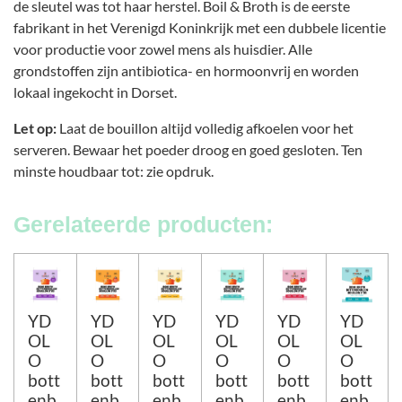
de sleutel was tot haar herstel. Boil & Broth is de eerste
fabrikant in het Verenigd Koninkrijk met een dubbele licentie
voor productie voor zowel mens als huisdier. Alle
grondstoffen zijn antibiotica- en hormoonvrij en worden
lokaal ingekocht in Dorset.
Let op:
Laat de bouillon altijd volledig afkoelen voor het
serveren. Bewaar het poeder droog en goed gesloten. Ten
minste houdbaar tot: zie opdruk.
Gerelateerde producten:
YD
YD
YD
YD
YD
YD
OL
OL
OL
OL
OL
OL
O
O
O
O
O
O
bott
bott
bott
bott
bott
bott
enb
enb
enb
enb
enb
enb