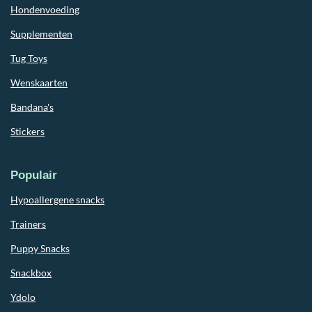
Hondenvoeding
Supplementen
Tug Toys
Wenskaarten
Bandana's
Stickers
Populair
Hypoallergene snacks
Trainers
Puppy Snacks
Snackbox
Ydolo