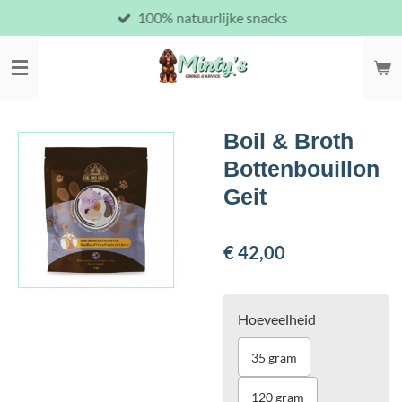
100% natuurlijke snacks
Ga
direct
naar
de
hoofdinhoud
Boil & Broth
Bottenbouillon
Geit
€ 42,00
Hoeveelheid
35 gram
120 gram