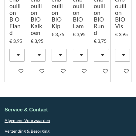
ouill
ouill
ouill
ouill
ouill
ouill
on
on
on
on
on
on
BIO
BIO
BIO
BIO
BIO
BIO
Elan
Kalk
Kip
Lam
Run
Vis
d
oen
d
€ 3,75
€ 3,95
€ 3,95
€ 3,95
€ 3,95
€ 3,75
In winkelwagen
In winkelwagen
In winkelwagen
In winkelwagen
In winkelwagen
In winke
Service & Contact
Algemene Voorwaarden
Verzending & Bezorging