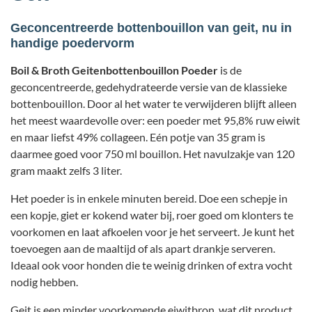
Geconcentreerde bottenbouillon van geit, nu in
handige poedervorm
Boil & Broth Geitenbottenbouillon Poeder
is de
geconcentreerde, gedehydrateerde versie van de klassieke
bottenbouillon. Door al het water te verwijderen blijft alleen
het meest waardevolle over: een poeder met 95,8% ruw eiwit
en maar liefst 49% collageen. Eén potje van 35 gram is
daarmee goed voor 750 ml bouillon. Het navulzakje van 120
gram maakt zelfs 3 liter.
Het poeder is in enkele minuten bereid. Doe een schepje in
een kopje, giet er kokend water bij, roer goed om klonters te
voorkomen en laat afkoelen voor je het serveert. Je kunt het
toevoegen aan de maaltijd of als apart drankje serveren.
Ideaal ook voor honden die te weinig drinken of extra vocht
nodig hebben.
Geit is een minder voorkomende eiwitbron, wat dit product