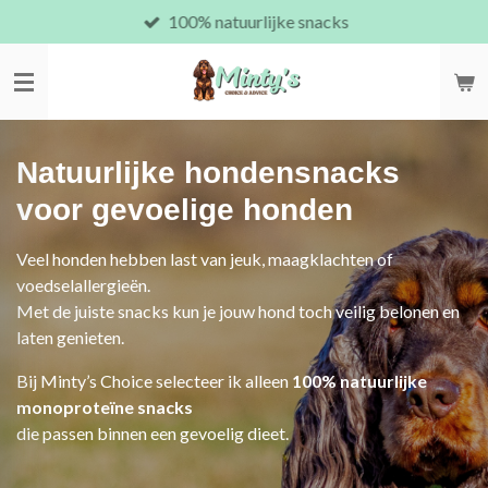
100% natuurlijke snacks
Ga
direct
naar
de
hoofdinhoud
Natuurlijke hondensnacks
voor gevoelige honden
Veel honden hebben last van jeuk, maagklachten of
voedselallergieën.
Met de juiste snacks kun je jouw hond toch veilig belonen en
laten genieten.
Bij Minty’s Choice selecteer ik alleen
100% natuurlijke
monoproteïne snacks
die passen binnen een gevoelig dieet.