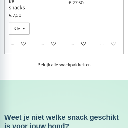
ke
€ 27,50
snacks
€ 7,50
Bekijk details
Bekijk details
In winkelwagen
Bekijk details
Bekijk alle snackpakketten
Weet je niet welke snack geschikt
is voor jouw hond?