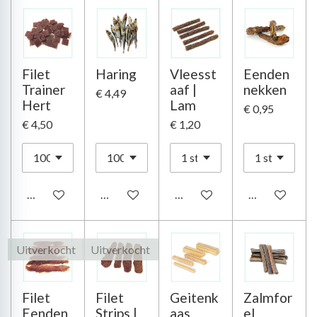
Filet
Haring
Vleesst
Eenden
Trainer
aaf |
nekken
€ 4,49
Hert
Lam
€ 0,95
€ 4,50
€ 1,20
In winkelwagen
In winkelwagen
In winkelwagen
In winkelwag
Uitverkocht
Uitverkocht
Filet
Filet
Geitenk
Zalmfor
Eenden
Strips |
aas
el