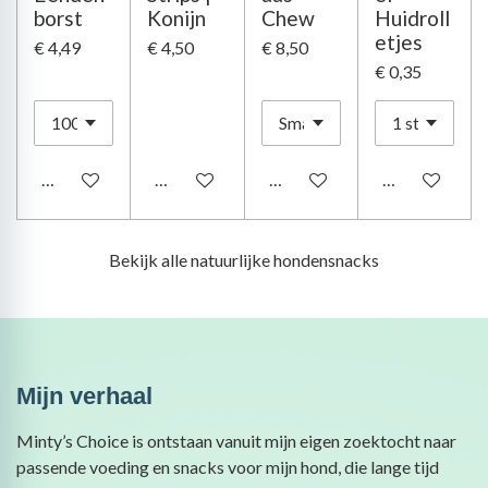
borst
Konijn
Chew
Huidroll
etjes
€ 4,49
€ 4,50
€ 8,50
€ 0,35
Houd mij op de hoogte
Houd mij op de hoogte
In winkelwagen
In winkelwag
Bekijk alle natuurlijke hondensnacks
Mijn verhaal
Minty’s Choice is ontstaan vanuit mijn eigen zoektocht naar
passende voeding en snacks voor mijn hond, die lange tijd