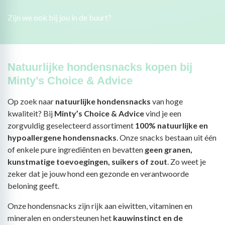
Zijn we ook bij jou in de buurt?
Natuurlijke hondensnacks kopen bij
Minty’s Choice & Advice
Op zoek naar
natuurlijke hondensnacks
van hoge
kwaliteit? Bij
Minty’s Choice & Advice
vind je een
zorgvuldig geselecteerd assortiment
100% natuurlijke en
hypoallergene hondensnacks
. Onze snacks bestaan uit één
of enkele pure ingrediënten en bevatten
geen granen,
kunstmatige toevoegingen, suikers of zout
. Zo weet je
zeker dat je jouw hond een gezonde en verantwoorde
beloning geeft.
Onze hondensnacks zijn rijk aan eiwitten, vitaminen en
mineralen en ondersteunen het
kauwinstinct en de