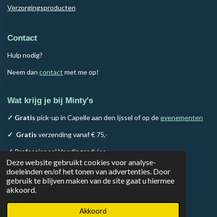
Verzorgingsproducten
Contact
Hulp nodig?
Neem dan
contact
met me op!
Wat krijg je bij Minty's
✓ Gratis
pick-up in Capelle aan den Ijssel of op de
evenementen
✓
Gratis
verzending vanaf € 75,-
✓
Professioneel Voedingsadvies
Deze website gebruikt cookies voor analyse-
✓
100% Natuurlijk assortiment
doeleinden en/of het tonen van advertenties. Door
gebruik te blijven maken van de site gaat u hiermee
akkoord.
F
I
T
a
n
i
© 2023 - 2026 Minty's Choice & Advice
Akkoord
c
s
k