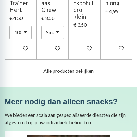
Trainer
aas
nkophui
nlong
Hert
Chew
drol
€ 4,99
klein
€ 4,50
€ 8,50
€ 3,50
In winkelwagen
In winkelwagen
In winkelwagen
In winkelwag
Alle producten bekijken
Meer nodig dan alleen snacks?
We bieden een scala aan gespecialiseerde diensten die zijn
afgestemd op jouw individuele behoeften.