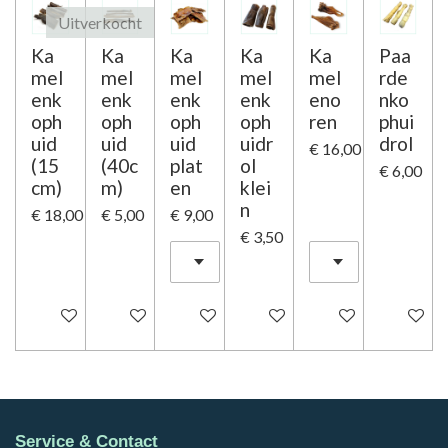
Uitverkocht
Ka
Ka
Ka
Ka
Ka
Paa
mel
mel
mel
mel
mel
rde
enk
enk
enk
enk
eno
nko
oph
oph
oph
oph
ren
phui
uid
uid
uid
uidr
drol
€ 16,00
(15
(40c
plat
ol
€ 6,00
cm)
m)
en
klei
n
€ 18,00
€ 5,00
€ 9,00
€ 3,50
In winkelwagen
Houd mij op de hoogte
In winkelwagen
In winkelwagen
In winkelwagen
In winke
Service & Contact