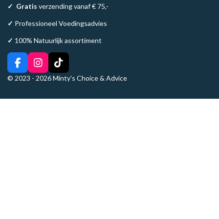
✓
Gratis
verzending vanaf € 75,-
✓
Professioneel Voedingsadvies
✓
100% Natuurlijk assortiment
F
I
T
a
n
i
© 2023 - 2026 Minty's Choice & Advice
c
s
k
e
t
T
b
a
o
o
g
k
o
r
k
a
m