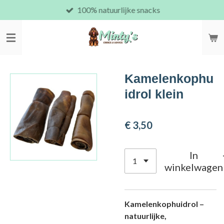
100% natuurlijke snacks
Ga
direct
naar
de
hoofdinhoud
Kamelenkophu
idrol klein
€ 3,50
In
winkelwagen
Kamelenkophuidrol –
natuurlijke,