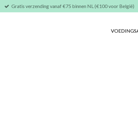
Gratis verzending vanaf €75 binnen NL (€100 voor België)
VOEDINGS