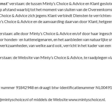
mst'
verstaan: de tussen Minty’s Choice & Advice en Klant geslote
p afstand waarbij tot het moment van sluiten van de Overeenkoms
oice & Advice zich jegens Klant verbindt Diensten te verrichten en
 Choice & Advice en de aanvaarding daarvan door Klant, hetgeen 
rstaan: alle door Minty’s Choice & Advice en/of door haar ingesc
 honden- en katteneigenaren, en het aanbieden van natuurlijke sn
 werkzaamheden, van welke aard ook, verricht in het kader van e
rstaan: de Website van Minty’s Choice & Advice, te raadplegen vi
der nummer 91842948 en draagt btw-identificatienummer NL00491
fo@mintyschoice.nl of middels de Website www.mintyschoice.nl.