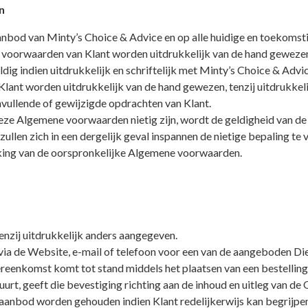
n
nbod van Minty’s Choice & Advice en op alle huidige en toekomst
 voorwaarden van Klant worden uitdrukkelijk van de hand geweze
dig indien uitdrukkelijk en schriftelijk met Minty’s Choice & Ad
lant worden uitdrukkelijk van de hand gewezen, tenzij uitdrukkeli
ullende of gewijzigde opdrachten van Klant.
 deze Algemene voorwaarden nietig zijn, wordt de geldigheid van
llen zich in een dergelijk geval inspannen de nietige bepaling te 
kking van de oorspronkelijke Algemene voorwaarden.
tenzij uitdrukkelijk anders aangegeven.
ia de Website, e-mail of telefoon voor een van de aangeboden Di
reenkomst komt tot stand middels het plaatsen van een bestelling
uurt, geeft die bevestiging richting aan de inhoud en uitleg van 
n aanbod worden gehouden indien Klant redelijkerwijs kan begrijpe