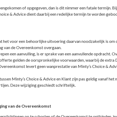
eengekomen of opgegeven, dan is dit nimmer een fatale termijn. Bij
s Choice & Advice dient daarbij een redelijke termijn te worden ge
t het voor een behoorlijke uitvoering daarvan noodzakelijk is om de
sing van de Overeenkomst overgaan.
en een aanvulling, is er sprake van een aanvullende opdracht. Ov
fferte gelden de oorspronkelijke voorwaarden, waarbij de extra D
e Overeenkomst levert geen wanprestatie van Minty’s Choice & Ad
ussen Minty’s Choice & Advice en Klant zijn pas geldig vanaf het
jen. Deze wijziging geschiedt schriftelijk.
egging van de Overeenkomst
rplichtingen op te schorten of de Overeenkomst te ontbinden, indi