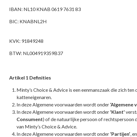
IBAN: NL10 KNAB 0619 7631 83
BIC: KNABNL2H
KVK: 91849248
BTW: NL004919359B37
Artikel 1 Definities
Minty’s Choice & Advice is een eenmanszaak die zich ten 
katteneigenaren.
In deze Algemene voorwaarden wordt onder
‘Algemene 
In deze Algemene voorwaarden wordt onder
'Klant'
verst
Consument
) of de natuurlijke persoon of rechtspersoon di
van Minty’s Choice & Advice.
In deze Algemene voorwaarden wordt onder
‘Partijen’
, e