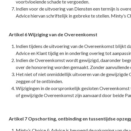
voortvloeiende schade te vergoeden.
Indien voor de uitvoering van Diensten een termijn is over
Advice hiervan schriftelijk in gebreke te stellen. Minty’
Artikel 6 Wijziging van de Overeenkomst
Indien tijdens de uitvoering van de Overeenkomst blijkt da
Advice en Klant tijdig en in onderling overleg tot aanpas
Indien de Overeenkomst wordt gewijzigd, daaronder begrep
over de honorering worden gemaakt. Zonder aanvullende o
Het niet of niet onmiddellijk uitvoeren van de gewijzigd
zeggen of te ontbinden.
Wijzigingen in de oorspronkelijk gesloten Overeenkomst t
of gewijzigde Overeenkomst zijn aanvaard door beide Parti
Artikel 7 Opschorting, ontbinding en tussentijdse opz
Minty’s Choice & Advice is bevoegd de nakoming van de ve