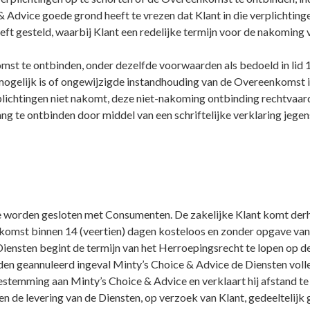
 & Advice goede grond heeft te vrezen dat Klant in die verplichtin
eft gesteld, waarbij Klant een redelijke termijn voor de nakoming
t te ontbinden, onder dezelfde voorwaarden als bedoeld in lid 1
ogelijk is of ongewijzigde instandhouding van de Overeenkomst in
lichtingen niet nakomt, deze niet-nakoming ontbinding rechtvaardi
 te ontbinden door middel van een schriftelijke verklaring jegens 
ie worden gesloten met Consumenten. De zakelijke Klant komt derh
komst binnen 14 (veertien) dagen kosteloos en zonder opgave van 
Diensten begint de termijn van het Herroepingsrecht te lopen op
n geannuleerd ingeval Minty’s Choice & Advice de Diensten volledi
estemming aan Minty’s Choice & Advice en verklaart hij afstand t
n de levering van de Diensten, op verzoek van Klant, gedeeltelijk 