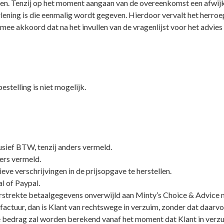
ten. Tenzij op het moment aangaan van de overeenkomst een afwij
ening is die eenmalig wordt gegeven. Hierdoor vervalt het herroep
rmee akkoord dat na het invullen van de vragenlijst voor het advies
stelling is niet mogelijk.
lusief BTW, tenzij anders vermeld.
ers vermeld.
eve verschrijvingen in de prijsopgave te herstellen.
l of Paypal.
verstrekte betaalgegevens onverwijld aan Minty’s Choice & Advice 
n factuur, dan is Klant van rechtswege in verzuim, zonder dat daarvo
re bedrag zal worden berekend vanaf het moment dat Klant in verzu