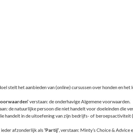
doel stelt het aanbieden van (online) cursussen over honden en he
voorwaarden’
verstaan: de onderhavige Algemene voorwaarden.
aan: de natuurlijke persoon die niet handelt voor doeleinden die ve
e handelt in de uitoefening van zijn bedrijfs- of beroepsactiviteit 
n ieder afzonderlijk als
‘Partij’
, verstaan: Minty’s Choice & Advice e