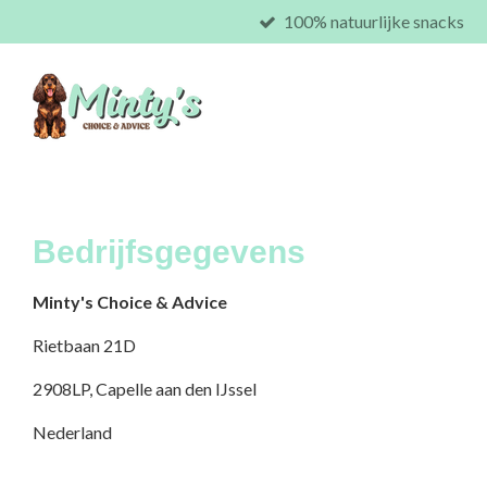
100% natuurlijke snacks
Ga
direct
naar
de
hoofdinhoud
Bedrijfsgegevens
Minty's Choice & Advice
Rietbaan 21D
2908LP, Capelle aan den IJssel
Nederland