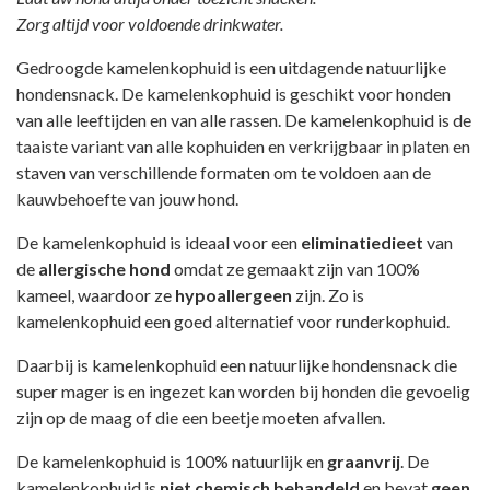
Zorg altijd voor voldoende drinkwater.
Gedroogde kamelenkophuid is een uitdagende natuurlijke
hondensnack. De kamelenkophuid is geschikt voor honden
van alle leeftijden en van alle rassen. De kamelenkophuid is de
taaiste variant van alle kophuiden en verkrijgbaar in platen en
staven van verschillende formaten om te voldoen aan de
kauwbehoefte van jouw hond.
De kamelenkophuid is ideaal voor een
eliminatiedieet
van
de
allergische hond
omdat ze gemaakt zijn van 100%
kameel, waardoor ze
hypoallergeen
zijn. Zo is
kamelenkophuid een goed alternatief voor runderkophuid.
Daarbij is kamelenkophuid een natuurlijke hondensnack die
super mager is en ingezet kan worden bij honden die gevoelig
zijn op de maag of die een beetje moeten afvallen.
De kamelenkophuid is 100% natuurlijk en
graanvrij
. De
kamelenkophuid is
niet chemisch behandeld
en bevat
geen