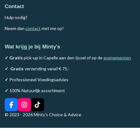
Contact
Hulp nodig?
Neem dan
contact
met me op!
Wat krijg je bij Minty's
✓ Gratis
pick-up in Capelle aan den Ijssel of op de
evenementen
✓
Gratis
verzending vanaf € 75,-
✓
Professioneel Voedingsadvies
✓
100% Natuurlijk assortiment
F
I
T
a
n
i
© 2023 - 2026 Minty's Choice & Advice
c
s
k
e
t
T
b
a
o
o
g
k