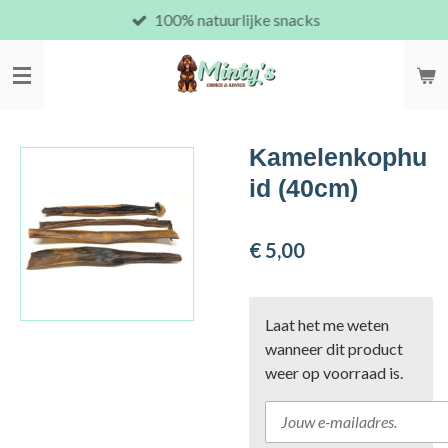
100% natuurlijke snacks
Ga
direct
naar
de
hoofdinhoud
Kamelenkophu
id (40cm)
€ 5,00
Laat het me weten
wanneer dit product
weer op voorraad is.