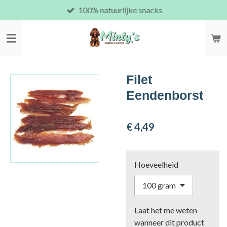
100% natuurlijke snacks
Ga
direct
naar
de
hoofdinhoud
Filet
Eendenborst
€ 4,49
Hoeveelheid
Laat het me weten
wanneer dit product