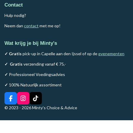
Contact
Hulp nodig?
Neem dan
contact
met me op!
Wat krijg je bij Minty's
✓ Gratis
pick-up in Capelle aan den Ijssel of op de
evenementen
✓
Gratis
verzending vanaf € 75,-
✓
Professioneel Voedingsadvies
✓
100% Natuurlijk assortiment
F
I
T
a
n
i
© 2023 - 2026 Minty's Choice & Advice
c
s
k
e
t
T
b
a
o
o
g
k