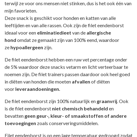
terwijl ze voor ons mensen niet stinken, dus is het ook één van
mijn favorieten.
Deze snack is geschikt voor honden en katten van alle
leeftijden en van alle rassen. Ook zijn de filet eendenborst
ideaal voor een
eliminatiedieet
van de
allergische
hond
omdat ze gemaakt zijn van 100% eend, waardoor
ze
hypoallergeen
zijn.
De filet eendenborst hebben een ruw vet percentage onder
de 5% waardoor deze snacks vetarm en licht verteerbaar te
noemen zijn. De filet trainers passen daardoor ook heel goed
in diëten van honden die moeten
afvallen
of diëten
voor
leveraandoeningen.
De filet eendenborst zijn 100% natuurlijk en
graanvrij
. Ook
is de filet eendenborst
niet chemisch behandeld
en
bevatten
geen geur-, kleur- of smaakstoffen of andere
toevoegingen
zoals conserveringsmiddelen.
Filet eendenborst is op een lage temperatuur gedroogd zodat