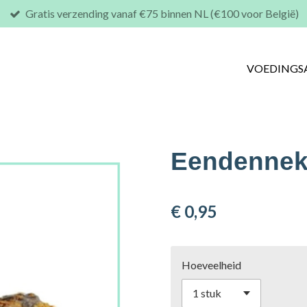
Gratis verzending vanaf €75 binnen NL (€100 voor België)
VOEDINGS
Eendenne
€ 0,95
Hoeveelheid