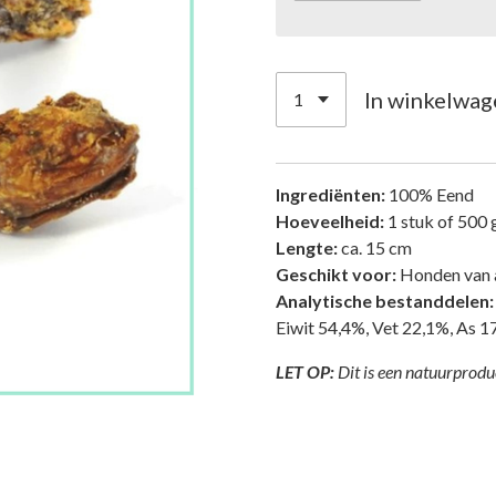
In winkelwag
In
grediënten:
100% Eend
Hoeveelheid:
1 stuk of 500 
Lengte:
ca. 15 cm
Geschikt voor:
Honden van al
Analytische bestanddelen:
Eiwit 54,4%, Vet 22,1%, As 1
LET OP:
Dit is een natuurprodu