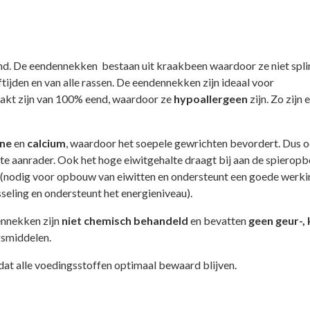
d. De eendennekken bestaan uit kraakbeen waardoor ze niet spli
tijden en van alle rassen. De eendennekken zijn ideaal voor
kt zijn van 100% eend, waardoor ze
hypoallergeen
zijn. Zo zij
ine
en
calcium
, waardoor het soepele gewrichten bevordert. Dus 
hte aanrader. Ook het hoge eiwitgehalte draagt bij aan de spierop
(nodig voor opbouw van eiwitten en ondersteunt een goede werki
seling en ondersteunt het energieniveau).
ennekken zijn
niet chemisch behandeld
en bevatten
geen geur-, 
gsmiddelen.
t alle voedingsstoffen optimaal bewaard blijven.