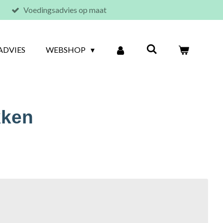
Voedingsadvies op maat
ADVIES
WEBSHOP
kken