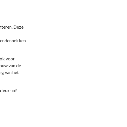
nteren. Deze
n eendennekken
ook voor
bouw van de
ng van het
kleur- of