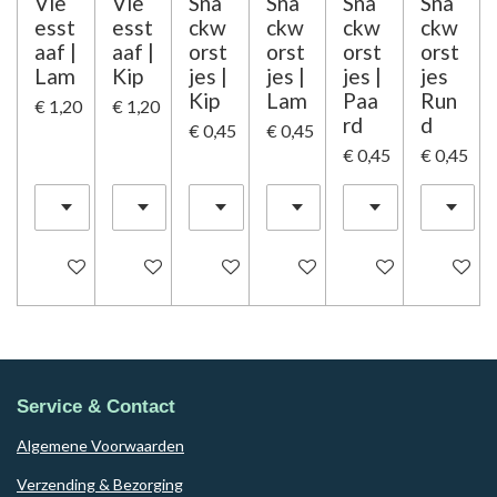
Vle
Vle
Sna
Sna
Sna
Sna
esst
esst
ckw
ckw
ckw
ckw
aaf |
aaf |
orst
orst
orst
orst
Lam
Kip
jes |
jes |
jes |
jes
Kip
Lam
Paa
Run
€ 1,20
€ 1,20
rd
d
€ 0,45
€ 0,45
€ 0,45
€ 0,45
In winkelwagen
Houd mij op de hoogte
In winkelwagen
In winkelwagen
In winkelwagen
In winke
Service & Contact
Algemene Voorwaarden
Verzending & Bezorging