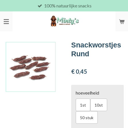
100% natuurlijke snacks
Ga
direct
naar
de
hoofdinhoud
Snackworstjes
Rund
€ 0,45
hoeveelheid
1st
10st
50 stuk