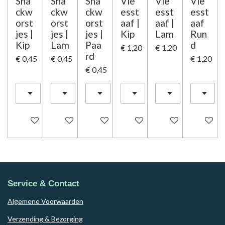
Sna
Sna
Sna
Vle
Vle
Vle
ckw
ckw
ckw
esst
esst
esst
orst
orst
orst
aaf |
aaf |
aaf
jes |
jes |
jes |
Kip
Lam
Run
Kip
Lam
Paa
d
€ 1,20
€ 1,20
rd
€ 0,45
€ 0,45
€ 1,20
€ 0,45
In winkelwagen
In winkelwagen
In winkelwagen
Houd mij op de hoogte
In winkelwagen
In winke
Service & Contact
Algemene Voorwaarden
Verzending & Bezorging