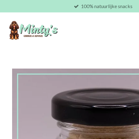
100% natuurlijke snacks
Ga
direct
naar
de
hoofdinhoud