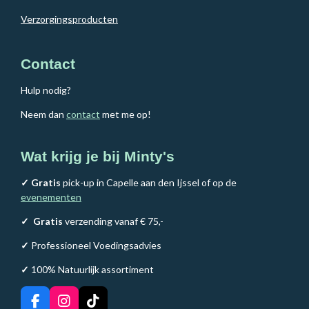
Verzorgingsproducten
Contact
Hulp nodig?
Neem dan
contact
met me op!
Wat krijg je bij Minty's
✓ Gratis
pick-up in Capelle aan den Ijssel of op de
evenementen
✓
Gratis
verzending vanaf € 75,-
✓
Professioneel Voedingsadvies
✓
100% Natuurlijk assortiment
F
I
T