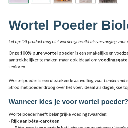
Wortel Poeder Bio
Let op: Dit product mag niet worden gebruikt als vervanging voor e
Onze
100% pure wortel poeder
is een smakelijke en voedza
aantrekkelijker te maken, maar ook ideaal om
voedingsgaten
senioren.
Wortel poeder is een uitstekende aanvulling
voor honden met e
Strooi het poeder droog over het voer, ideaal als dagelijkse to
Wanneer kies je voor wortel poeder
Wortelpoeder
heeft belangrijke voedingswaarden:
- Rijk aan bèta-caroteen
- Bèta-caroteen wordt in het lichaam omgezet naar vitamine