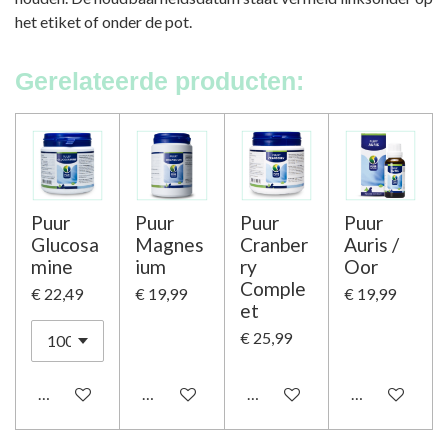
het etiket of onder de pot.
Gerelateerde producten:
Puur
Puur
Puur
Puur
Glucosa
Magnes
Cranber
Auris /
mine
ium
ry
Oor
Comple
€ 22,49
€ 19,99
€ 19,99
et
€ 25,99
In winkelwagen
In winkelwagen
In winkelwagen
In winkelwag