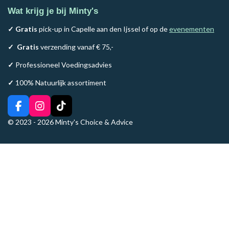
Wat krijg je bij Minty's
✓ Gratis
pick-up in Capelle aan den Ijssel of op de
evenementen
✓
Gratis
verzending vanaf € 75,-
✓
Professioneel Voedingsadvies
✓
100% Natuurlijk assortiment
F
I
T
a
n
i
© 2023 - 2026 Minty's Choice & Advice
c
s
k
e
t
T
b
a
o
o
g
k
o
r
k
a
m