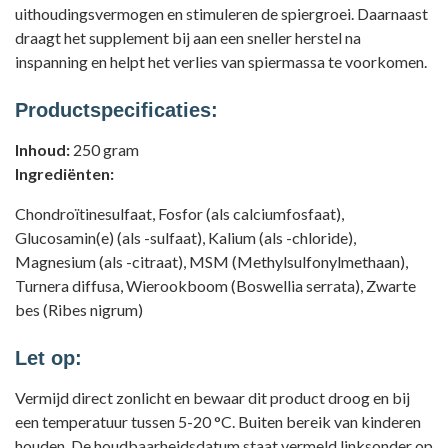
uithoudingsvermogen en stimuleren de spiergroei. Daarnaast
draagt het supplement bij aan een sneller herstel na
inspanning en helpt het verlies van spiermassa te voorkomen.
Productspecificaties:
Inhoud:
250 gram
Ingrediënten:
Chondroïtinesulfaat, Fosfor (als calciumfosfaat),
Glucosamin(e) (als -sulfaat), Kalium (als -chloride),
Magnesium (als -citraat), MSM (Methylsulfonylmethaan),
Turnera diffusa, Wierookboom (Boswellia serrata), Zwarte
bes (Ribes nigrum)
Let op:
Vermijd direct zonlicht en bewaar dit product droog en bij
een temperatuur tussen 5-20 °C. Buiten bereik van kinderen
houden. De houdbaarheidsdatum staat vermeld linksonder op