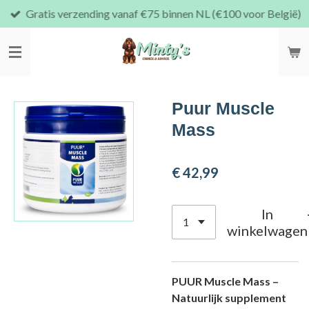
Gratis verzending vanaf €75 binnen NL (€100 voor België)
Ga
direct
naar
de
hoofdinhoud
Puur Muscle
Mass
€ 42,99
In
winkelwagen
PUUR Muscle Mass –
Natuurlijk supplement