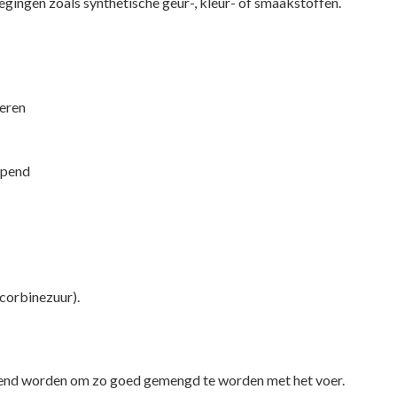
oegingen zoals synthetische geur-, kleur- of smaakstoffen.
deren
opend
corbinezuur).
pend worden om zo goed gemengd te worden met het voer.