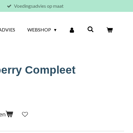
Voedingsadvies op maat
ADVIES
WEBSHOP
erry Compleet
en