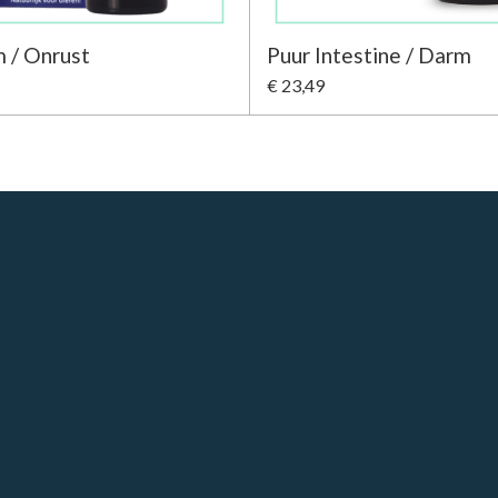
 / Onrust
Puur Intestine / Darm
€ 23,49