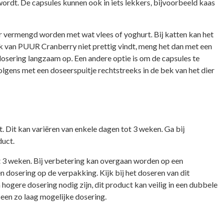
ordt. De capsules kunnen ook in iets lekkers, bijvoorbeeld kaas
r vermengd worden met wat vlees of yoghurt. Bij katten kan het
k van PUUR Cranberry niet prettig vindt, meng het dan met een
dosering langzaam op. Een andere optie is om de capsules te
gens met een doseerspuitje rechtstreeks in de bek van het dier
rt. Dit kan variëren van enkele dagen tot 3 weken. Ga bij
duct.
ot 3 weken. Bij verbetering kan overgaan worden op een
 dosering op de verpakking. Kijk bij het doseren van dit
 hogere dosering nodig zijn, dit product kan veilig in een dubbele
 een zo laag mogelijke dosering.