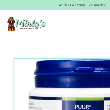
100% natuurlijke snacks
Ga
direct
naar
de
hoofdinhoud