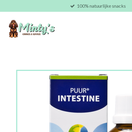
100% natuurlijke snacks
Ga
direct
naar
de
hoofdinhoud