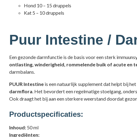
Hond 10 – 15 druppels
Kat 5 – 10 druppels
Puur Intestine / D
Een gezonde darmfunctie is de basis voor een sterk immuuns
ontlasting, winderigheid, rommelende buik of acute en 
darmbalans.
PUUR Intestine
is een natuurlijk supplement dat helpt bij het
darmflora
. Het bevordert een regelmatige stoelgang, onders
Ook draagt het bij aan een sterkere weerstand doordat gezon
Productspecificaties:
Inhoud:
50 ml
Ingrediënten: