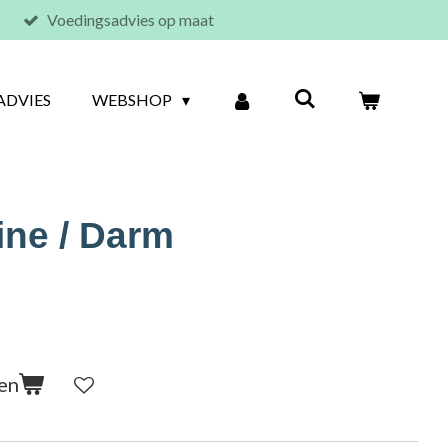
Voedingsadvies op maat
ADVIES
WEBSHOP
ine / Darm
en