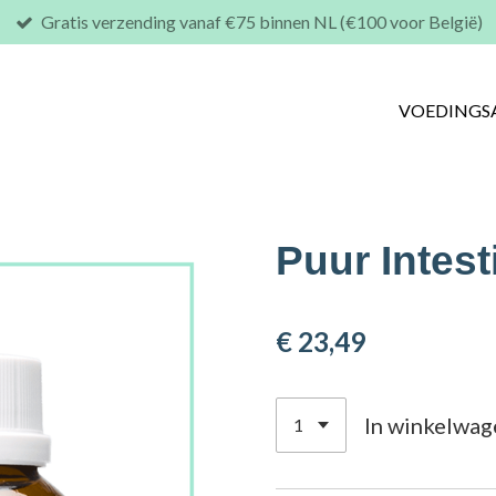
Gratis verzending vanaf €75 binnen NL (€100 voor België)
VOEDINGS
Puur Intest
€ 23,49
In winkelwag