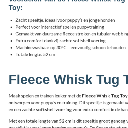
Toy:
Zacht speeltje, ideaal voor puppy’s en jonge honden
Perfect voor interactief spel en puppytraining
Gemaakt van duurzame fleece stroken en tubular webbin
Extra comfort dankzij zachte softshell voering
Machinewasbaar op 30°C – eenvoudig schoon te houden
Totale lengte: 52 cm
Fleece Whisk Tug 
Maak spelen en trainen leuker met de
Fleece Whisk Tug Toy
ontworpen voor puppy’s en training. Dit speeltje is gemaakt 
en een zachte
softshell voering
voor extra comfort in de han
Met een totale lengte van
52 cm
is dit speeltje groot genoeg 
geschikt is voor jonge honden en puppy’s. De fleece structuur 