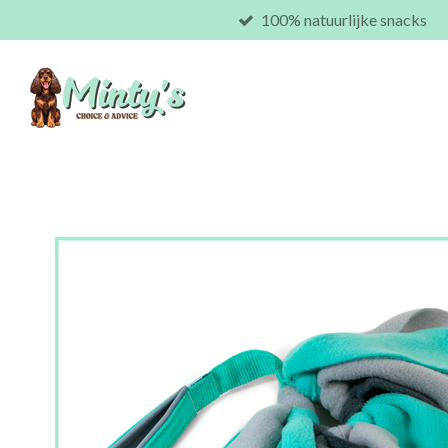
100% natuurlijke snacks
Ga
direct
naar
de
hoofdinhoud