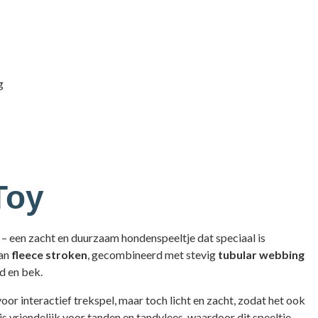
g
Toy
– een zacht en duurzaam hondenspeeltje dat speciaal is
van
fleece stroken
, gecombineerd met stevig
tubular webbing
d en bek.
voor interactief trekspel, maar toch licht en zacht, zodat het ook
is vriendelijk voor tanden en tandvlees, waardoor dit speeltje