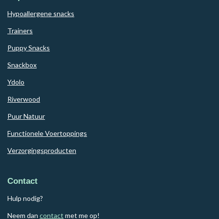
Hypoallergene snacks
Trainers
Puppy Snacks
Snackbox
Ydolo
Riverwood
Puur Natuur
Functionele Voertoppings
Verzorgingsproducten
Contact
Hulp nodig?
Neem dan
contact
met me op!