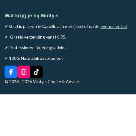
Wat krijg je bij Minty's
✓ Gratis
pick-up in Capelle aan den Ijssel of op de
evenementen
✓
Gratis
verzending vanaf € 75,-
✓
Professioneel Voedingsadvies
✓
100% Natuurlijk assortiment
F
I
T
a
n
i
© 2023 - 2026 Minty's Choice & Advice
c
s
k
e
t
T
b
a
o
o
g
k
o
r
k
a
m