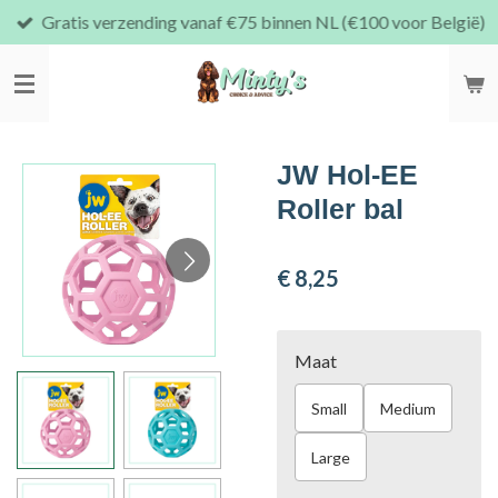
Gratis verzending vanaf €75 binnen NL (€100 voor België)
Ga
direct
naar
de
hoofdinhoud
JW Hol-EE
Roller bal
€ 8,25
Maat
Small
Medium
Large