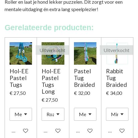
Roller en laat je hond lekker puzzelen. Dit zorgt voor een
mentale uitdaging én extra lang speelplezier!
Gerelateerde producten:
Uitverkocht
Uitverkocht
Hol-EE
Hol-EE
Pastel
Rabbit
Pastel
Pastel
Tug
Tug
Tugs
Tugs
Braided
Braided
Long
€ 27,50
€ 32,00
€ 34,00
€ 27,50
In winkelwagen
Houd mij op de hoogte
In winkelwagen
Houd mij op d