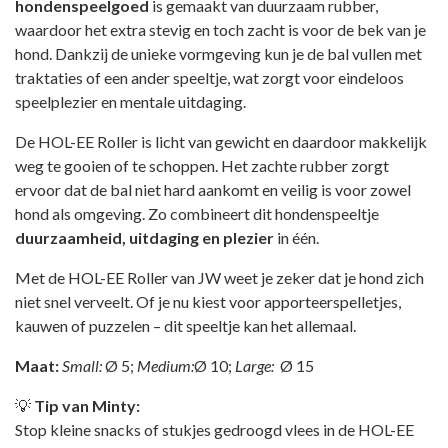
hondenspeelgoed
is gemaakt van duurzaam rubber,
waardoor het extra stevig en toch zacht is voor de bek van je
hond. Dankzij de unieke vormgeving kun je de bal vullen met
traktaties of een ander speeltje, wat zorgt voor eindeloos
speelplezier en mentale uitdaging.
De HOL-EE Roller is licht van gewicht en daardoor makkelijk
weg te gooien of te schoppen. Het zachte rubber zorgt
ervoor dat de bal niet hard aankomt en veilig is voor zowel
hond als omgeving. Zo combineert dit hondenspeeltje
duurzaamheid, uitdaging en plezier
in één.
Met de HOL-EE Roller van JW weet je zeker dat je hond zich
niet snel verveelt. Of je nu kiest voor apporteerspelletjes,
kauwen of puzzelen – dit speeltje kan het allemaal.
Maat:
Small:
Ø 5;
Medium:
Ø 10;
Large:
Ø 15
💡
Tip van Minty:
Stop kleine snacks of stukjes gedroogd vlees in de HOL-EE