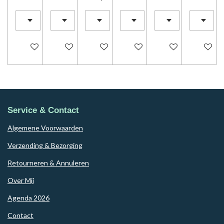
In winkelwagen
In winkelwagen
In winkelwagen
In winkelwagen
In winkelwagen
In winke
Service & Contact
Algemene Voorwaarden
Verzending & Bezorging
Retourneren & Annuleren
Over Mij
Agenda 2026
Contact