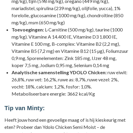
mg/kg), tijm (598 mg/kg), oregano (449 mg/kg),
mariadistel, spirulina (239 mg/kg), olijfolie, yucca), 1%
forelolie, glucosamine (1000 mg/kg), chondroïtine (850
mg/kg), msm (650 mg/kg)
Toevoegingen:
L-Carnitine (500 mg/kg), taurine (1000
mg/kg). Vitamine A 14.400 IE, Vitamine D3 1.800 IE,
Vitamine E 100 mg, B-complex: Vitamine B2 (2,2 mg),
Vitamine B5 (7,2 mg) en Vitamine B12 (15 µg), Foliumzuur
0,9 mg, Sporenelementen: Zink 185 mg, IJzer 48 mg,
koper 7,5 mg, Jodium 0,95 mg, Selenium 0,14 mg
Analytische samenstelling YDOLO Chicken:
ruw eiwit:
26,8%, ruw vet: 16,2%, ruwe as: 8,7%, ruwe vezel: 2%,
vocht: 18%, calcium: 1,2%, fosfor: 1,0%.
Metaboliseerbare energie: 3662 kcal/Kg
Tip van Minty:
Heeft jouw hond een gevoelige maag of is hij kieskeurig met
eten? Probeer dan Ydolo Chicken Semi Moist – de