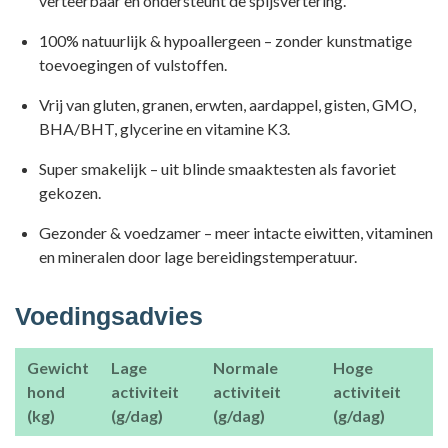
verteerbaar en ondersteunt de spijsvertering.
100% natuurlijk & hypoallergeen – zonder kunstmatige
toevoegingen of vulstoffen.
Vrij van gluten, granen, erwten, aardappel, gisten, GMO,
BHA/BHT, glycerine en vitamine K3.
Super smakelijk – uit blinde smaaktesten als favoriet
gekozen.
Gezonder & voedzamer – meer intacte eiwitten, vitaminen
en mineralen door lage bereidingstemperatuur.
Voedingsadvies
Gewicht
Lage
Normale
Hoge
hond
activiteit
activiteit
activiteit
(kg)
(g/dag)
(g/dag)
(g/dag)