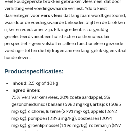
Veel koudgeperste brokken gebruiken vleesmeel, dat door
verhitting veel voedingswaarde verliest. Ydolo kiest
daarentegen voor
vers vlees
dat langzaam wordt gestoomd,
waardoor de voedingswaarde behouden blijft en de brokken
rijker en voedzamer zijn. Elk ingrediënt is zorgvuldig
geselecteerd vanuit een holistisch en orthomoleculair
perspectief – geen vulstoffen, alleen functionele en gezonde
voedingsstoffen die bijdragen aan een lang, gelukkig en vitaal
hondenleven.
Productspecificaties:
Inhoud:
2.5 kg of 10 kg
Ingrediënten:
75% Vers Varkensvlees, 20% zoete aardappel, 3%
gezondheidsmix: (banaan (5982 mg/kg), artisjok (5085
mg/kg), cichorei, luzerne (2991 mg/kg), appels (2692
mg/kg), pompoen (2393 mg/kg), bosbessen (2094
mg/kg), groenlipmossel (1196 mg/kg), rozemarijn (897