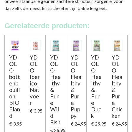
onweerstaanbare geur en zachtere structuur zorgen ervoor
dat zelfs de meest kritische eter zijn bakje leeg eet.
Gerelateerde producten:
YD
YD
YD
YD
YD
YD
OL
OL
OL
OL
OL
OL
O
O
O
O
O
O
bott
Iber
Hea
Hea
Hea
Hea
enb
ico
lthy
lthy
lthy
lthy
ouill
Nat
&
&
&
&
on
voe
Pur
Pur
Pur
Pur
BIO
r
e
e
e
e
Elan
Wil
Pup
Duc
Chic
€ 3,95
d
d
py
k
ken
Fish
€ 3,95
€ 24,95
€ 29,95
€ 24,95
€ 26,95