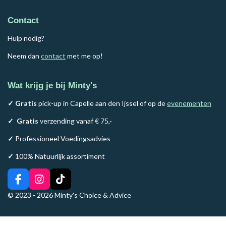
Contact
Hulp nodig?
Neem dan
contact
met me op!
Wat krijg je bij Minty's
✓ Gratis
pick-up in Capelle aan den Ijssel of op de
evenementen
✓
Gratis
verzending vanaf € 75,-
✓
Professioneel Voedingsadvies
✓
100% Natuurlijk assortiment
F
I
T
a
n
i
© 2023 - 2026 Minty's Choice & Advice
c
s
k
e
t
T
b
a
o