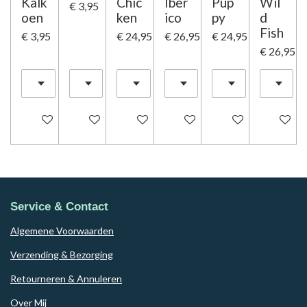
Kalk
Chic
Iber
Pup
Wil
€ 3,95
oen
ken
ico
py
d
Fish
€ 3,95
€ 24,95
€ 26,95
€ 24,95
€ 26,95
In winkelwagen
In winkelwagen
In winkelwagen
In winkelwagen
In winkelwagen
In winke
Service & Contact
Algemene Voorwaarden
Verzending & Bezorging
Retourneren & Annuleren
Over Mij