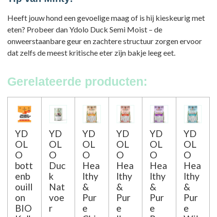
Heeft jouw hond een gevoelige maag of is hij kieskeurig met
eten? Probeer dan Ydolo Duck Semi Moist – de
onweerstaanbare geur en zachtere structuur zorgen ervoor
dat zelfs de meest kritische eter zijn bakje leeg eet.
Gerelateerde producten:
YD
YD
YD
YD
YD
YD
OL
OL
OL
OL
OL
OL
O
O
O
O
O
O
bott
Duc
Hea
Hea
Hea
Hea
enb
k
lthy
lthy
lthy
lthy
ouill
Nat
&
&
&
&
on
voe
Pur
Pur
Pur
Pur
BIO
r
e
e
e
e