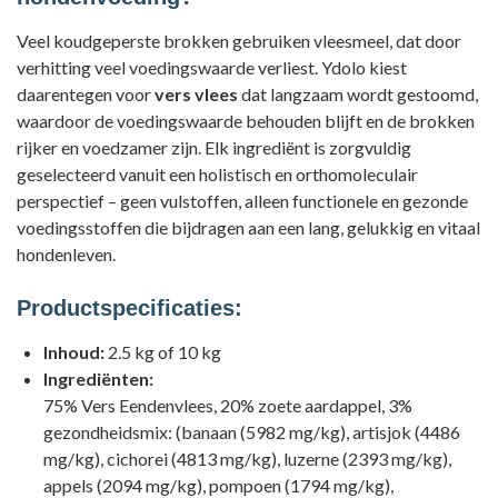
Veel koudgeperste brokken gebruiken vleesmeel, dat door
verhitting veel voedingswaarde verliest. Ydolo kiest
daarentegen voor
vers vlees
dat langzaam wordt gestoomd,
waardoor de voedingswaarde behouden blijft en de brokken
rijker en voedzamer zijn. Elk ingrediënt is zorgvuldig
geselecteerd vanuit een holistisch en orthomoleculair
perspectief – geen vulstoffen, alleen functionele en gezonde
voedingsstoffen die bijdragen aan een lang, gelukkig en vitaal
hondenleven.
Productspecificaties:
Inhoud:
2.5 kg of 10 kg
Ingrediënten:
75% Vers Eendenvlees, 20% zoete aardappel, 3%
gezondheidsmix: (banaan (5982 mg/kg), artisjok (4486
mg/kg), cichorei (4813 mg/kg), luzerne (2393 mg/kg),
appels (2094 mg/kg), pompoen (1794 mg/kg),