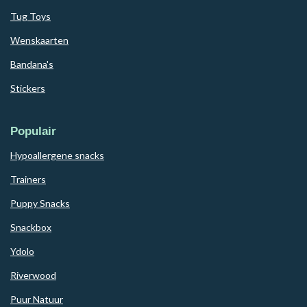
Tug Toys
Wenskaarten
Bandana's
Stickers
Populair
Hypoallergene snacks
Trainers
Puppy Snacks
Snackbox
Ydolo
Riverwood
Puur Natuur