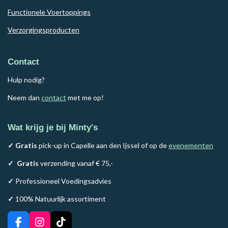
Functionele Voertoppings
Verzorgingsproducten
Contact
Hulp nodig?
Neem dan
contact
met me op!
Wat krijg je bij Minty's
✓ Gratis
pick-up in Capelle aan den Ijssel of op de
evenementen
✓
Gratis
verzending vanaf € 75,-
✓
Professioneel Voedingsadvies
✓
100% Natuurlijk assortiment
F
I
T