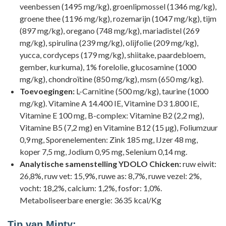
veenbessen (1495 mg/kg), groenlipmossel (1346 mg/kg),
groene thee (1196 mg/kg), rozemarijn (1047 mg/kg), tijm
(897 mg/kg), oregano (748 mg/kg), mariadistel (269
mg/kg), spirulina (239 mg/kg), olijfolie (209 mg/kg),
yucca, cordyceps (179 mg/kg), shiitake, paardebloem,
gember, kurkuma), 1% forelolie, glucosamine (1000
mg/kg), chondroïtine (850 mg/kg), msm (650 mg/kg).
Toevoegingen:
L-Carnitine (500 mg/kg), taurine (1000
mg/kg). Vitamine A 14.400 IE, Vitamine D3 1.800 IE,
Vitamine E 100 mg, B-complex: Vitamine B2 (2,2 mg),
Vitamine B5 (7,2 mg) en Vitamine B12 (15 µg), Foliumzuur
0,9 mg, Sporenelementen: Zink 185 mg, IJzer 48 mg,
koper 7,5 mg, Jodium 0,95 mg, Selenium 0,14 mg.
Analytische samenstelling YDOLO Chicken:
ruw eiwit:
26,8%, ruw vet: 15,9%, ruwe as: 8,7%, ruwe vezel: 2%,
vocht: 18,2%, calcium: 1,2%, fosfor: 1,0%.
Metaboliseerbare energie: 3635 kcal/Kg
Tip van Minty: