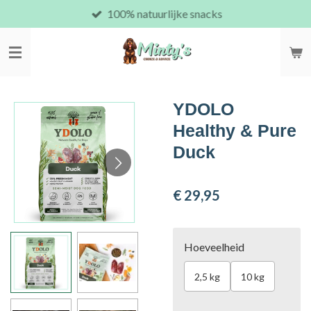
100% natuurlijke snacks
Ga
direct
naar
de
hoofdinhoud
YDOLO
Healthy & Pure
Duck
€ 29,95
Hoeveelheid
2,5 kg
10 kg