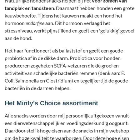
Natuurlijke hondensnacks helpen bij het
voorkomen van
tandplak en tandsteen
. Daarnaast hebben honden een grote
kauwbehoefte. Tijdens het kauwen maakt een hond het
hormoon
endorfine
aan. Dit hormoon verlaagd het
stressniveau, werkt pijnstillend en geeft een 'gelukkig' gevoel
aan de hond.
Het haar functioneert als ballaststof en geeft een goede
probiotica af in de dikke darm. Probiotica voor honden
produceren zogeheten SCFA-vetzuren die de groei en
activiteit van schadelijke bacteriën remmen (denk aan: E.
Coli, Salmonella en Clostridium) en tegelijkertijd de goede
bacteriën in de darmen helpen.
Het Minty's Choice assortiment
Alle snacks worden door mij persoonlijk uitgekozen vanuit
een dierwetenschappelijk en voedingsdeskundig oogpunt.
Daardoor stel ik hoge eisen aan de snacks in mijn webshop
om de hoge kwaliteit te waarborgen. Door deze hoge eisen