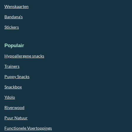
Wenskaarten
Bandana's
Stickers
Populair
Hypoallergene snacks
Trainers
Puppy Snacks
Snackbox
Ydolo
Riverwood
Puur Natuur
Functionele Voertoppings