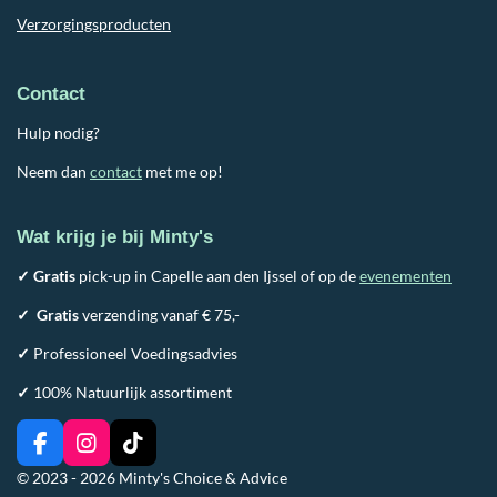
Verzorgingsproducten
Contact
Hulp nodig?
Neem dan
contact
met me op!
Wat krijg je bij Minty's
✓ Gratis
pick-up in Capelle aan den Ijssel of op de
evenementen
✓
Gratis
verzending vanaf € 75,-
✓
Professioneel Voedingsadvies
✓
100% Natuurlijk assortiment
F
I
T
a
n
i
© 2023 - 2026 Minty's Choice & Advice
c
s
k