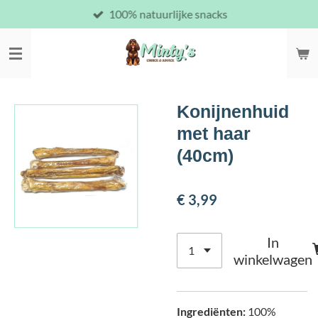
100% natuurlijke snacks
Ga
direct
naar
de
hoofdinhoud
Konijnenhuid
met haar
(40cm)
€ 3,99
In
winkelwagen
Ingrediënten:
100%