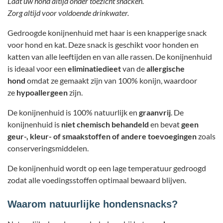
Laat uw hond altijd onder toezicht snacken.
Zorg altijd voor voldoende drinkwater.
Gedroogde konijnenhuid met haar is een knapperige snack
voor hond en kat. Deze snack is geschikt voor honden en
katten van alle leeftijden en van alle rassen. De konijnenhuid
is ideaal voor een
eliminatiedieet
van de
allergische
hond
omdat ze gemaakt zijn van 100% konijn, waardoor
ze
hypoallergeen
zijn.
De konijnenhuid is 100% natuurlijk en
graanvrij
. De
konijnenhuid is
niet chemisch behandeld
en bevat
geen
geur-, kleur- of smaakstoffen of andere toevoegingen
zoals
conserveringsmiddelen.
De konijnenhuid wordt op een lage temperatuur gedroogd
zodat alle voedingsstoffen optimaal bewaard blijven.
Waarom natuurlijke hondensnacks?