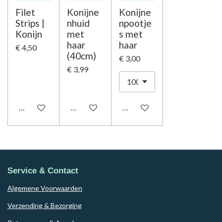
Filet
Konijne
Konijne
Strips |
nhuid
npootje
Konijn
met
s met
haar
haar
€ 4,50
(40cm)
€ 3,00
€ 3,99
Houd mij op de hoogte
In winkelwagen
In winkelwagen
Service & Contact
Algemene Voorwaarden
Verzending & Bezorging