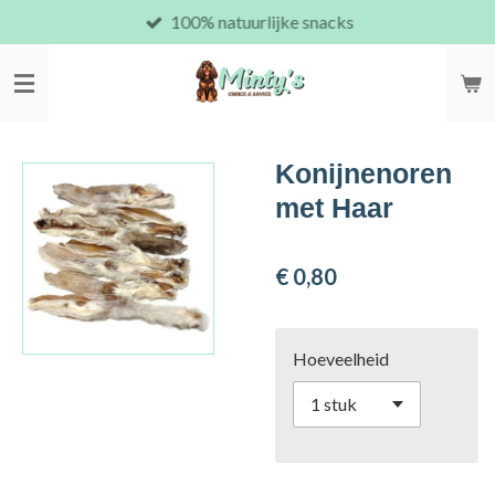
100% natuurlijke snacks
Ga
direct
naar
de
hoofdinhoud
Konijnenoren
met Haar
€ 0,80
Hoeveelheid