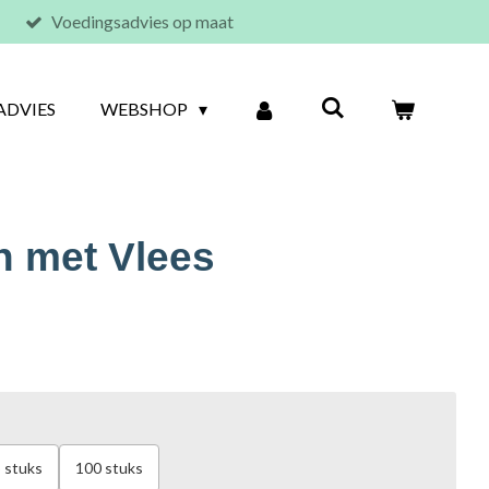
Voedingsadvies op maat
ADVIES
WEBSHOP
 met Vlees
 stuks
100 stuks