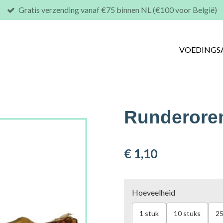
Gratis verzending vanaf €75 binnen NL (€100 voor België)
VOEDINGS
Runderoren
€ 1,10
Hoeveelheid
1 stuk
10 stuks
25