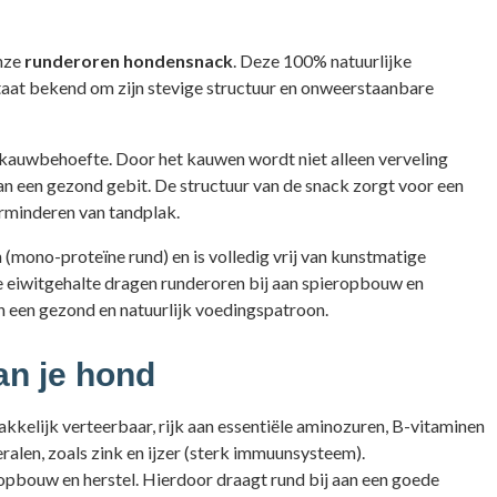
onze
runderoren hondensnack
. Deze 100% natuurlijke
at bekend om zijn stevige structuur en onweerstaanbare
 kauwbehoefte. Door het kauwen wordt niet alleen verveling
n een gezond gebit. De structuur van de snack zorgt voor een
erminderen van tandplak.
 (mono-proteïne rund) en is volledig vrij van kunstmatige
e eiwitgehalte dragen runderoren bij aan spieropbouw en
en een gezond en natuurlijk voedingspatroon.
an je hond
kkelijk verteerbaar, rijk aan essentiële aminozuren, B-vitaminen
ralen, zoals zink en ijzer (sterk immuunsysteem).
pbouw en herstel. Hierdoor draagt rund bij aan een goede