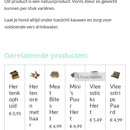
Dit product is een natuurproduct. Vorm, kleur en gewicht
kunnen per stuk variëren.
Laat je hond altijd onder toezicht kauwen en zorg voor
voldoende vers drinkwater.
Gerelateerde producten:
Uitverkocht
Her
Her
Mea
Mini
Vlee
Vlee
tenk
ten
t
's
sstic
sstri
oph
ore
Bite
Puu
ks
ps
uid
n
s
r
Her
Paa
met
Her
Her
t
rd
€ 0,95
haa
t
t
€ 5,49
€ 4,99
r
€ 4,99
€ 4,99