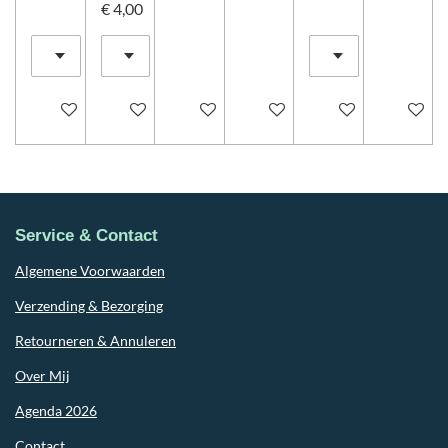
€ 4,00
In winkelwagen
In winkelwagen
In winkelwagen
In winkelwagen
Houd mij op de ho
In winke
Service & Contact
Algemene Voorwaarden
Verzending & Bezorging
Retourneren & Annuleren
Over Mij
Agenda 2026
Contact