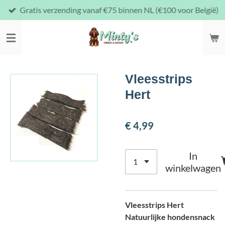
Gratis verzending vanaf €75 binnen NL (€100 voor België)
Ga
direct
naar
de
hoofdinhoud
Vleesstrips
Hert
€ 4,99
In
winkelwagen
Vleesstrips Hert
Natuurlijke hondensnack