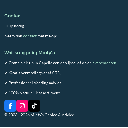
Contact
Hulp nodig?
Neem dan
contact
met me op!
Wat krijg je bij Minty's
✓ Gratis
pick-up in Capelle aan den Ijssel of op de
evenementen
✓
Gratis
verzending vanaf € 75,-
✓
Professioneel Voedingsadvies
✓
100% Natuurlijk assortiment
F
I
T
a
n
i
© 2023 - 2026 Minty's Choice & Advice
c
s
k
e
t
T