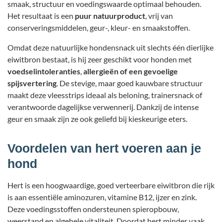
smaak, structuur en voedingswaarde optimaal behouden.
Het resultaat is een
puur natuurproduct
, vrij van
conserveringsmiddelen, geur-, kleur- en smaakstoffen.
Omdat deze natuurlijke hondensnack uit slechts één dierlijke
eiwitbron bestaat, is hij zeer geschikt voor honden met
voedselintoleranties
,
allergieën of een gevoelige
spijsvertering
. De stevige, maar goed kauwbare structuur
maakt deze vleesstrips ideaal als beloning, trainersnack of
verantwoorde dagelijkse verwennerij. Dankzij de intense
geur en smaak zijn ze ook geliefd bij kieskeurige eters.
Voordelen van hert voeren aan je
hond
Hert is een hoogwaardige, goed verteerbare eiwitbron die rijk
is aan essentiële aminozuren, vitamine B12, ijzer en zink.
Deze voedingsstoffen ondersteunen spieropbouw,
weerstand en algehele vitaliteit. Doordat hert minder vaak