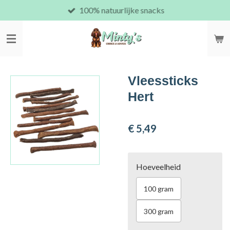
100% natuurlijke snacks
Ga
direct
naar
de
hoofdinhoud
Vleessticks
Hert
€ 5,49
Hoeveelheid
100 gram
300 gram