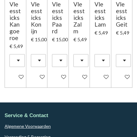
Vle
Vle
Vle
Vle
Vle
Vle
esst
esst
esst
esst
esst
esst
icks
icks
icks
icks
icks
icks
Kan
Kon
Paa
Zal
Lam
Geit
goe
ijn
rd
m
€ 5,49
€ 5,49
roe
€ 15,00
€ 15,00
€ 5,49
€ 5,49
In winkelwagen
In winkelwagen
In winkelwagen
Houd mij op de hoogte
Houd mij op de ho
In winke
Service & Contact
Algemene Voorwaarden
Verzending & Bezorging