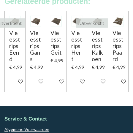
Gerelateerde producten:
itverkocht
Uitverkocht
Vle
Vle
Vle
Vle
Vle
Vle
esst
esst
esst
esst
esst
esst
rips
rips
rips
rips
rips
rips
Een
Gan
Geit
Her
Kalk
Paa
d
s
t
oen
rd
€ 4,99
€ 4,99
€ 4,99
€ 4,99
€ 4,99
€ 4,99
Houd mij op de hoogte
In winkelwagen
In winkelwagen
In winkelwagen
Houd mij op de ho
In winke
Service & Contact
Algemene Voorwaarden