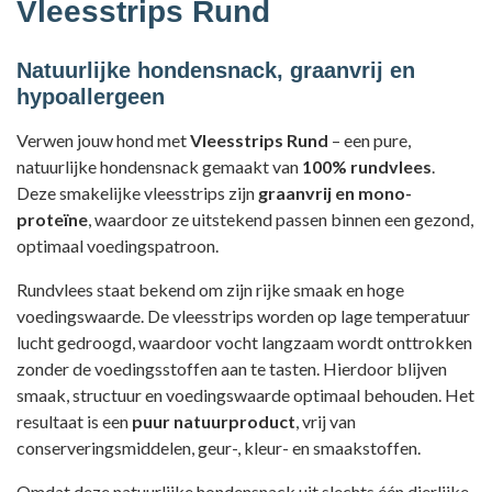
Vleesstrips Rund
Natuurlijke hondensnack, graanvrij en
hypoallergeen
Verwen jouw hond met
Vleesstrips Rund
– een pure,
natuurlijke hondensnack gemaakt van
100% rundvlees
.
Deze smakelijke vleesstrips zijn
graanvrij en mono-
proteïne
, waardoor ze uitstekend passen binnen een gezond,
optimaal voedingspatroon.
Rundvlees staat bekend om zijn rijke smaak en hoge
voedingswaarde. De vleesstrips worden op lage temperatuur
lucht gedroogd, waardoor vocht langzaam wordt onttrokken
zonder de voedingsstoffen aan te tasten. Hierdoor blijven
smaak, structuur en voedingswaarde optimaal behouden. Het
resultaat is een
puur natuurproduct
, vrij van
conserveringsmiddelen, geur-, kleur- en smaakstoffen.
Omdat deze natuurlijke hondensnack uit slechts één dierlijke