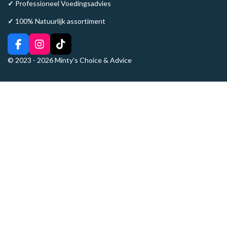
✓
Professioneel Voedingsadvies
✓
100% Natuurlijk assortiment
F
I
T
a
n
i
© 2023 - 2026 Minty's Choice & Advice
c
s
k
e
t
T
b
a
o
o
g
k
o
r
k
a
m