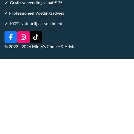
✓
Gratis
verzending vanaf € 75,-
✓
Professioneel Voedingsadvies
✓
100% Natuurlijk assortiment
F
I
T
a
n
i
© 2023 - 2026 Minty's Choice & Advice
c
s
k
e
t
T
b
a
o
o
g
k
o
r
k
a
m