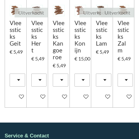
Uitverkocht
Uitverkocht
Uitverkocht
Vlee
Vlee
Vlee
Vlee
Vlee
Vlee
sstic
sstic
sstic
sstic
sstic
sstic
ks
ks
ks
ks
ks
ks
Geit
Her
Kan
Kon
Lam
Zal
t
goe
ijn
m
€ 5,49
€ 5,49
roe
€ 5,49
€ 15,00
€ 5,49
€ 5,49
In winkelwagen
Houd mij op de hoogte
In winkelwagen
In winkelwagen
Houd mij op de ho
Houd mij
Service & Contact