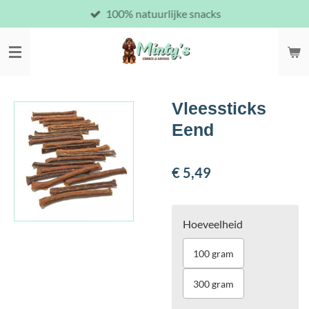
100% natuurlijke snacks
Ga
direct
naar
de
hoofdinhoud
Vleessticks
Eend
€ 5,49
Hoeveelheid
100 gram
300 gram