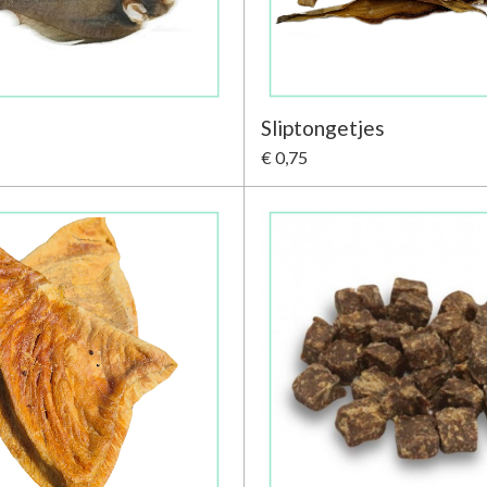
Sliptongetjes
€ 0,75