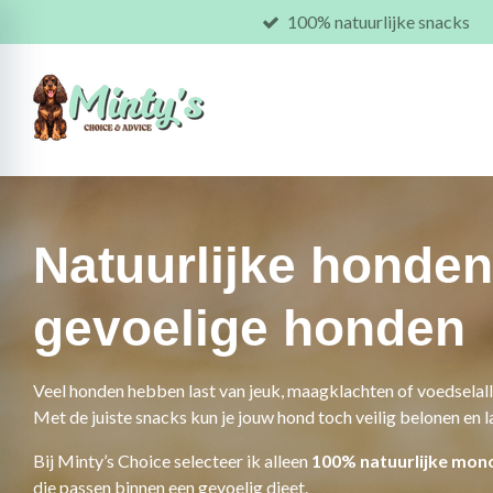
100% natuurlijke snacks
Ga
direct
naar
de
hoofdinhoud
Natuurlijke honde
gevoelige honden
Veel honden hebben last van jeuk, maagklachten of voedselall
Met de juiste snacks kun je jouw hond toch veilig belonen en l
Bij Minty’s Choice selecteer ik alleen
100% natuurlijke mon
die passen binnen een gevoelig dieet.