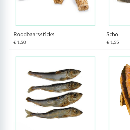
Roodbaarssticks
Schol
€ 1,50
€ 1,35