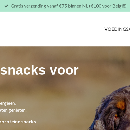
Gratis verzending vanaf €75 binnen NL (€100 voor België)
VOEDINGS
nsnacks voor
ergieën.
aten genieten.
oproteïne snacks