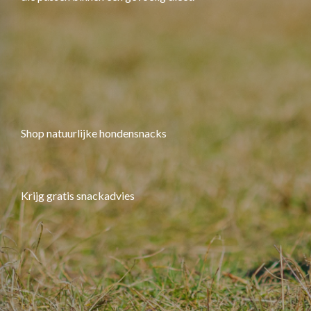
Shop natuurlijke hondensnacks
Krijg gratis snackadvies