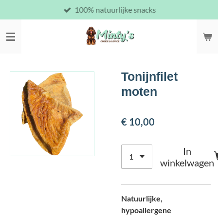
100% natuurlijke snacks
Ga
direct
naar
de
hoofdinhoud
Tonijnfilet
moten
€ 10,00
In
winkelwagen
Natuurlijke,
hypoallergene