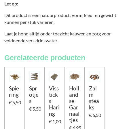
Let op:
Dit product is een natuurproduct. Vorm, kleur en gewicht
kunnen per stuk variëren.
Laat je hond altijd onder toezicht kauwen en zorg voor
voldoende vers drinkwater.
Gerelateerde producten
Spie
Spr
Viss
Holl
Zal
ring
otje
tick
and
m
s
s
se
stea
€ 5,50
Hari
Gar
ks
€ 5,50
ng
naal
€ 6,50
tjes
€ 1,00
€ 6,95