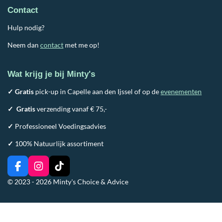
Contact
Hulp nodig?
Neem dan
contact
met me op!
Wat krijg je bij Minty's
✓ Gratis
pick-up in Capelle aan den Ijssel of op de
evenementen
✓
Gratis
verzending vanaf € 75,-
✓
Professioneel Voedingsadvies
✓
100% Natuurlijk assortiment
F
I
T
a
n
i
© 2023 - 2026 Minty's Choice & Advice
c
s
k
e
t
T
b
a
o
o
g
k