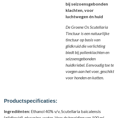
bij seizoensgebonden
klachten, voor
luchtwegen én huid
De Groene Os Scutellaria
Tinctuur is een natuurlijke
tinctuur op basis van
glidkruid die verlichting
biedt bij pollenklachten en
seizoensgebonden
huidkriebel. Eenvoudig toe te
voegen aan het voer, geschikt
voor honden en katten.
Productspecificaties:
Ingrediënten:
Ethanol 40% v/v, Scutellaria baicalensis
(glidkruid), glycerine, water.
Voor de bereiding van 100 ml