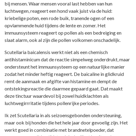
bij mensen. Waar mensen vooral last hebben van hun
luchtwegen, reageert een hond vaak juist via de huid:
kriebelige poten, een rode buik, tranende ogen of een
opvlammende huid tijdens de lente en zomer. Het
immuunsysteem reageert op pollen als een bedreiging en
slaat alarm, ook al zijn die pollen volkomen onschadelijk.
Scutellaria baicalensis werkt niet als een chemisch
antihistaminicum dat de reactie simpelweg onderdrukt, maar
ondersteunt het immuunsysteem op een natuurlijke manier
zodat het minder heftig reageert. De baicaline in glidkruid
remt de aanmaak en afgifte van histamine en dempt de
ontstekingsreactie die daarmee gepaard gaat. Dat maakt
deze tinctuur waardevol bij zowel huidklachten als
luchtwegirrritatie tijdens pollenrijke periodes.
Ik zet Scutellaria in als seizoensgebonden ondersteuning,
maar ook bij honden die het hele jaar door gevoelig zijn. Het
werkt goed in combinatie met brandnetelpoeder, dat