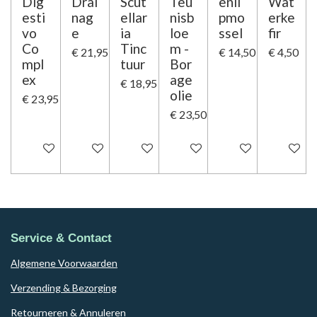
Dig
Drai
Scut
Teu
enli
Wat
esti
nag
ellar
nisb
pmo
erke
vo
e
ia
loe
ssel
fir
Co
Tinc
m -
€ 21,95
€ 14,50
€ 4,50
mpl
tuur
Bor
ex
age
€ 18,95
olie
€ 23,95
€ 23,50
In winkelwagen
In winkelwagen
In winkelwagen
In winkelwagen
Houd mij op de ho
Houd mij
Service & Contact
Algemene Voorwaarden
Verzending & Bezorging
Retourneren & Annuleren