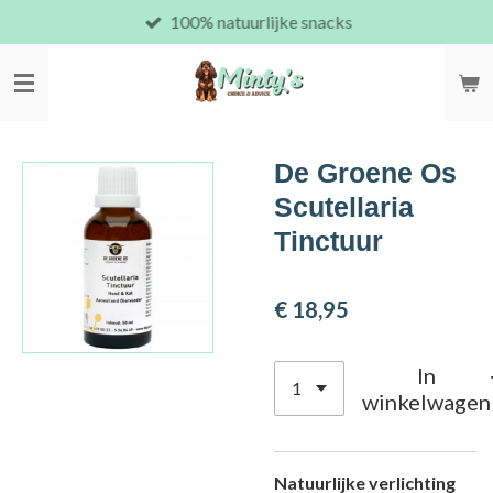
100% natuurlijke snacks
Ga
direct
naar
de
hoofdinhoud
De Groene Os
Scutellaria
Tinctuur
€ 18,95
In
winkelwagen
Natuurlijke verlichting