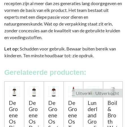
recepten zijn al meer dan zes generaties lang doorgegeven en
vormen de basis van elk product. Het team bestaat uit
experts met een diepe passie voor dieren en
natuurgeneeskunde. Wat op de verpakking staat zit erin,
zonder concessies aan de kwaliteit van de gebruikte kruiden
en voedingsstoffen.
Let op:
Schudden voor gebruik. Bewaar buiten bereik van
kinderen. Ten minste houdbaar tot: zie opdruk.
Gerelateerde producten:
Uitverkocht
Uitverkocht
De
De
De
De
Lun
Boil
Gro
Gro
Gro
Gro
derl
&
ene
ene
ene
ene
and
Bro
Os
Os
Os
Os
Gro
th