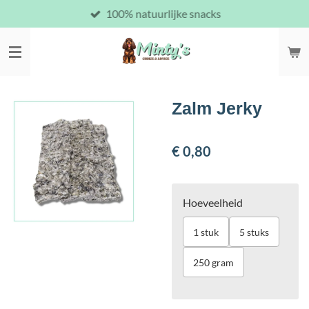
100% natuurlijke snacks
Ga
direct
naar
de
hoofdinhoud
Zalm Jerky
€ 0,80
Hoeveelheid
1 stuk
5 stuks
250 gram