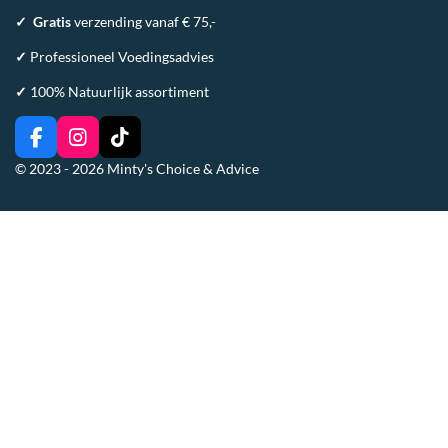
✓
Gratis
verzending vanaf € 75,-
✓
Professioneel Voedingsadvies
✓
100% Natuurlijk assortiment
F
I
T
a
n
i
© 2023 - 2026 Minty's Choice & Advice
c
s
k
e
t
T
b
a
o
o
g
k
o
r
k
a
m