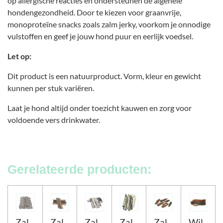
op allergische reacties en ondersteunen de algehele
hondengezondheid. Door te kiezen voor graanvrije,
monoproteïne snacks zoals zalm jerky, voorkom je onnodige
vulstoffen en geef je jouw hond puur en eerlijk voedsel.
Let op:
Dit product is een natuurproduct. Vorm, kleur en gewicht
kunnen per stuk variëren.
Laat je hond altijd onder toezicht kauwen en zorg voor
voldoende vers drinkwater.
Gerelateerde producten:
Zal
Zal
Zal
Zal
Zal
Wil