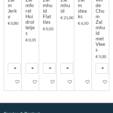
m
mfo
mhu
mhu
m
de
Jerk
rel
id
id
stea
Chu
y
Hui
Flat
ks
m
€ 21,00
drol
ties
Zal
€ 0,80
€ 6,50
letje
mhu
€ 0,50
s
id
met
€ 0,35
Vlee
s
€ 5,00
In winkelwagen
In winkelwagen
In winkelwagen
In winkelwagen
In winkelwagen
In winke