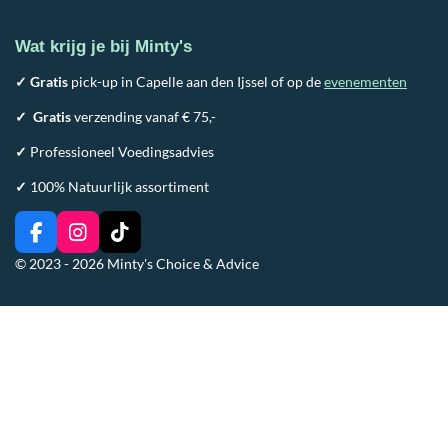
Wat krijg je bij Minty's
✓ Gratis
pick-up in Capelle aan den Ijssel of op de
evenementen
✓
Gratis
verzending vanaf € 75,-
✓
Professioneel Voedingsadvies
✓
100% Natuurlijk assortiment
F
I
T
a
n
i
© 2023 - 2026 Minty's Choice & Advice
c
s
k
e
t
T
b
a
o
o
g
k
o
r
k
a
m