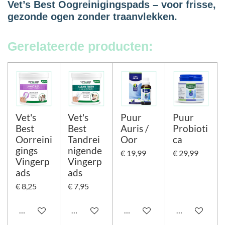
Vet’s Best Oogreinigingspads – voor frisse,
gezonde ogen zonder traanvlekken.
Gerelateerde producten:
Vet's
Vet's
Puur
Puur
Best
Best
Auris /
Probioti
Oorreini
Tandrei
Oor
ca
gings
nigende
€ 19,99
€ 29,99
Vingerp
Vingerp
ads
ads
€ 8,25
€ 7,95
In winkelwagen
In winkelwagen
In winkelwagen
In winkelwag