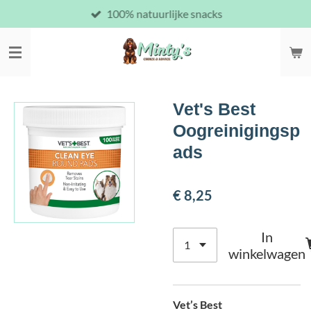
100% natuurlijke snacks
Ga
direct
naar
de
hoofdinhoud
Vet's Best
Oogreinigingsp
ads
€ 8,25
In
winkelwagen
Vet’s Best