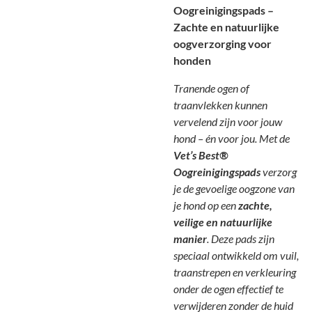
Oogreinigingspads –
Zachte en natuurlijke
oogverzorging voor
honden
Tranende ogen of
traanvlekken kunnen
vervelend zijn voor jouw
hond – én voor jou. Met de
Vet’s Best®
Oogreinigingspads
verzorg
je de gevoelige oogzone van
je hond op een
zachte,
veilige en natuurlijke
manier
. Deze pads zijn
speciaal ontwikkeld om vuil,
traanstrepen en verkleuring
onder de ogen effectief te
verwijderen zonder de huid