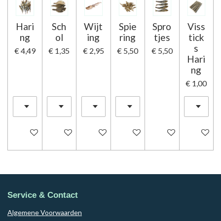
Hari
Sch
Wijt
Spie
Spro
Viss
ng
ol
ing
ring
tjes
tick
s
€ 4,49
€ 1,35
€ 2,95
€ 5,50
€ 5,50
Hari
ng
€ 1,00
In winkelwagen
In winkelwagen
In winkelwagen
In winkelwagen
In winkelwagen
In winke
Service & Contact
Algemene Voorwaarden