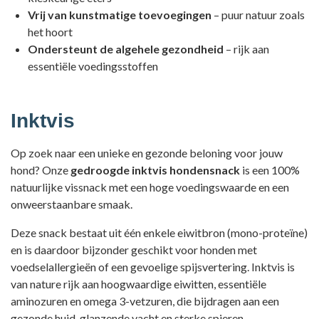
Vrij van kunstmatige toevoegingen
– puur natuur zoals
het hoort
Ondersteunt de algehele gezondheid
– rijk aan
essentiële voedingsstoffen
Inktvis
Op zoek naar een unieke en gezonde beloning voor jouw
hond? Onze
gedroogde inktvis hondensnack
is een 100%
natuurlijke vissnack met een hoge voedingswaarde en een
onweerstaanbare smaak.
Deze snack bestaat uit één enkele eiwitbron (mono-proteïne)
en is daardoor bijzonder geschikt voor honden met
voedselallergieën of een gevoelige spijsvertering. Inktvis is
van nature rijk aan hoogwaardige eiwitten, essentiële
aminozuren en omega 3-vetzuren, die bijdragen aan een
gezonde huid, glanzende vacht en sterke spieren.