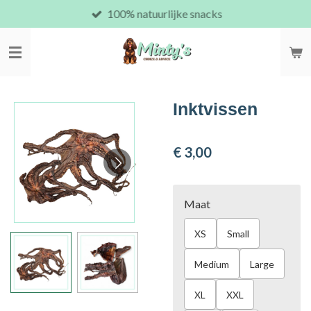
100% natuurlijke snacks
Ga
direct
naar
de
hoofdinhoud
Inktvissen
€ 3,00
Maat
XS
Small
Medium
Large
XL
XXL