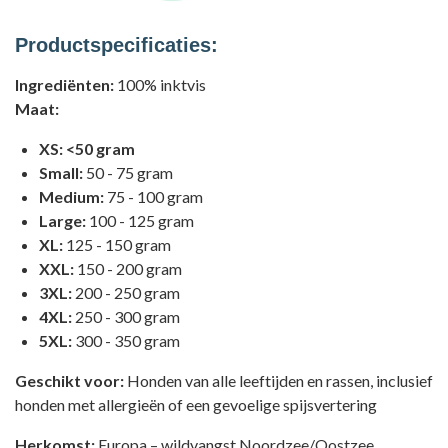
Productspecificaties:
Ingrediënten:
100% inktvis
Maat:
XS: <50 gram
Small:
50 - 75 gram
Medium:
75 - 100 gram
Large:
100 - 125 gram
XL:
125 - 150 gram
XXL:
150 - 200 gram
3XL:
200 - 250 gram
4XL:
250 - 300 gram
5XL:
300 - 350 gram
Geschikt voor:
Honden van alle leeftijden en rassen, inclusief
honden met allergieën of een gevoelige spijsvertering
Herkomst:
Europa – wildvangst Noordzee/Oostzee