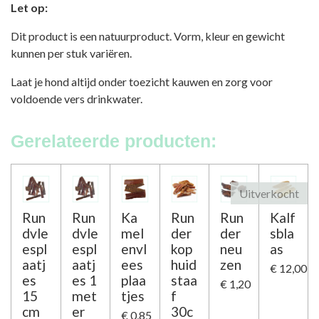
Let op:
Dit product is een natuurproduct. Vorm, kleur en gewicht
kunnen per stuk variëren.
Laat je hond altijd onder toezicht kauwen en zorg voor
voldoende vers drinkwater.
Gerelateerde producten:
Uitverkocht
Run
Run
Ka
Run
Run
Kalf
dvle
dvle
mel
der
der
sbla
espl
espl
envl
kop
neu
as
aatj
aatj
ees
huid
zen
€ 12,00
es
es 1
plaa
staa
€ 1,20
15
met
tjes
f
cm
er
30c
€ 0,85