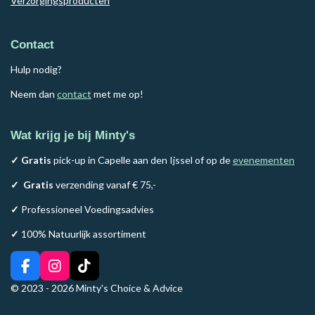
Verzorgingsproducten
Contact
Hulp nodig?
Neem dan
contact
met me op!
Wat krijg je bij Minty's
✓ Gratis
pick-up in Capelle aan den Ijssel of op de
evenementen
✓
Gratis
verzending vanaf € 75,-
✓
Professioneel Voedingsadvies
✓
100% Natuurlijk assortiment
F
I
T
a
n
i
© 2023 - 2026 Minty's Choice & Advice
c
s
k
e
t
T