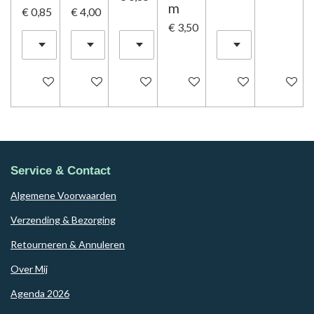
m
€ 0,85
€ 4,00
€ 3,50
In winkelwagen
In winkelwagen
In winkelwagen
In winkelwagen
In winkelwagen
Houd mij
Service & Contact
Algemene Voorwaarden
Verzending & Bezorging
Retourneren & Annuleren
Over Mij
Agenda 2026