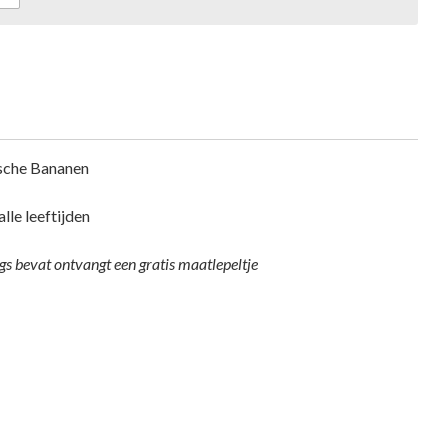
sche Bananen
le leeftijden
ngs bevat ontvangt een gratis maatlepeltje