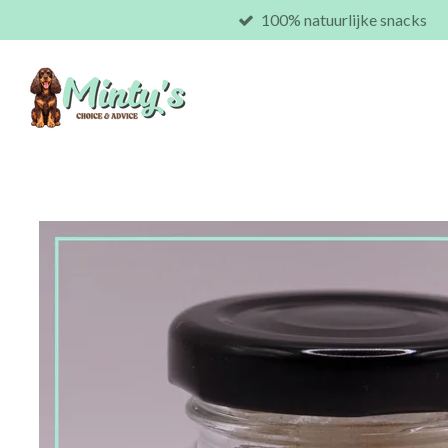
100% natuurlijke snacks
Ga
direct
naar
de
hoofdinhoud