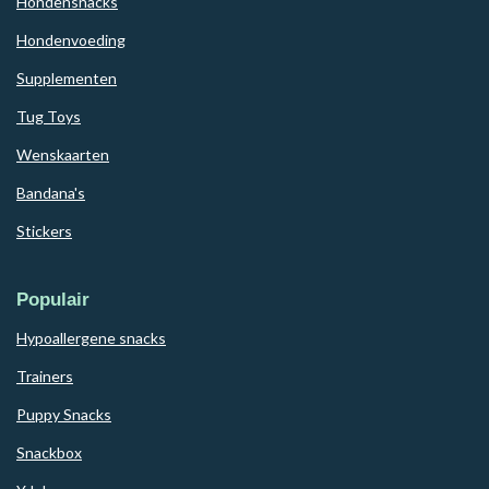
Hondensnacks
Hondenvoeding
Supplementen
Tug Toys
Wenskaarten
Bandana's
Stickers
Populair
Hypoallergene snacks
Trainers
Puppy Snacks
Snackbox