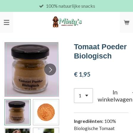
100% natuurlijke snacks
Ga
direct
naar
de
hoofdinhoud
Tomaat Poeder
Biologisch
€ 1,95
In
winkelwagen
Ingrediënten:
100%
Biologische Tomaat