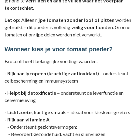
je hond te
verrijken en aan te vullen waar het voerplan
tekortschiet
.
Let op
: Alleen
rijpe tomaten zonder loof of pitten
worden
gebruikt – dit poeder is volledig
veilig voor honden
. Groene
tomaten of onrijpe delen worden niet verwerkt.
Wanneer kies je voor tomaat poeder?
Broccoli
heeft belangrijke voedingswaarden:
- Rijk aan lycopeen (krachtige antioxidant)
– ondersteunt
celbescherming en immuunsysteem
- Helpt bij detoxificatie –
ondersteunt de leverfunctie en
celvernieuwing
- Lichtzoete, hartige smaak –
ideaal voor kieskeurige eters
- Rijk aan vitamine A
- Ondersteunt gezichtsvermogen;
- Bevordert gezonde huid, vacht en slijmvliezen;