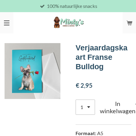
100% natuurlijke snacks
Ga
direct
naar
de
hoofdinhoud
Verjaardagska
art Franse
Bulldog
€ 2,95
In
winkelwagen
Formaat:
A5