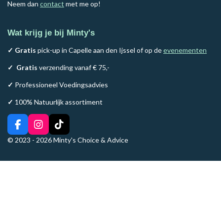
Neem dan
contact
met me op!
Wat krijg je bij Minty's
✓ Gratis
pick-up in Capelle aan den Ijssel of op de
evenementen
✓
Gratis
verzending vanaf € 75,-
✓
Professioneel Voedingsadvies
✓
100% Natuurlijk assortiment
F
I
T
a
n
i
© 2023 - 2026 Minty's Choice & Advice
c
s
k
e
t
T
b
a
o
o
g
k
o
r
k
a
m