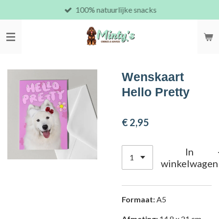
100% natuurlijke snacks
Ga
direct
naar
de
hoofdinhoud
Wenskaart
Hello Pretty
€ 2,95
In
winkelwagen
Formaat:
A5
Afmeting:
14,8 x 21 cm