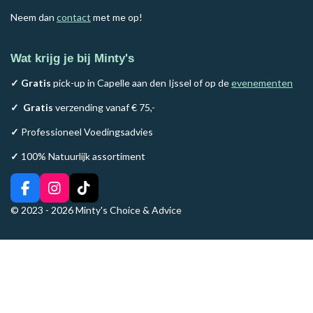
Neem dan
contact
met me op!
Wat krijg je bij Minty's
✓ Gratis
pick-up in Capelle aan den Ijssel of op de
evenementen
✓
Gratis
verzending vanaf € 75,-
✓
Professioneel Voedingsadvies
✓
100% Natuurlijk assortiment
F
I
T
a
n
i
© 2023 - 2026 Minty's Choice & Advice
c
s
k
e
t
T
b
a
o
o
g
k
o
r
k
a
m