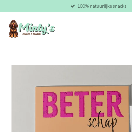
100% natuurlijke snacks
Ga
direct
naar
de
hoofdinhoud