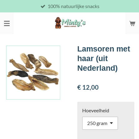
100% natuurlijke snacks
Ga
direct
naar
de
hoofdinhoud
Lamsoren met
haar (uit
Nederland)
€ 12,00
Hoeveelheid