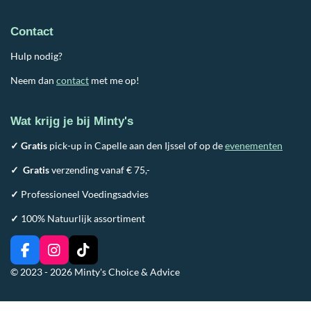
Contact
Hulp nodig?
Neem dan
contact
met me op!
Wat krijg je bij Minty's
✓ Gratis
pick-up in Capelle aan den Ijssel of op de
evenementen
✓
Gratis
verzending vanaf € 75,-
✓
Professioneel Voedingsadvies
✓
100% Natuurlijk assortiment
F
I
T
a
n
i
© 2023 - 2026 Minty's Choice & Advice
c
s
k
e
t
T
b
a
o