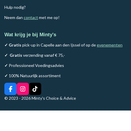
Hulp nodig?
Neem dan
contact
met me op!
Wat krijg je bij Minty's
✓ Gratis
pick-up in Capelle aan den Ijssel of op de
evenementen
✓
Gratis
verzending vanaf € 75,-
✓
Professioneel Voedingsadvies
✓
100% Natuurlijk assortiment
F
I
T
a
n
i
© 2023 - 2026 Minty's Choice & Advice
c
s
k
e
t
T
b
a
o
o
g
k
o
r
k
a