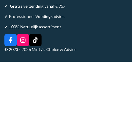
✓
Gratis
verzending vanaf € 75,-
✓
Professioneel Voedingsadvies
✓
100% Natuurlijk assortiment
F
I
T
a
n
i
© 2023 - 2026 Minty's Choice & Advice
c
s
k
e
t
T
b
a
o
o
g
k
o
r
k
a
m