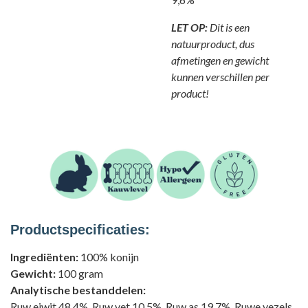
LET OP:
Dit is een
natuurproduct, dus
afmetingen en gewicht
kunnen verschillen per
product!
Productspecificaties:
Ingrediënten:
100% konijn
Gewicht:
100 gram
Analytische bestanddelen:
Ruw eiwit 48,4%, Ruw vet 10,5%, Ruw as 19,7%, Ruwe vezels