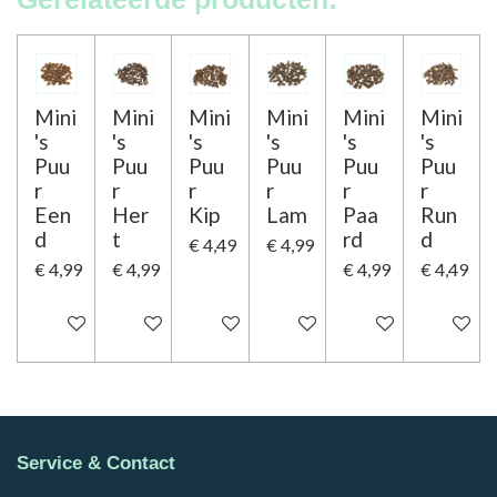
Mini
Mini
Mini
Mini
Mini
Mini
's
's
's
's
's
's
Puu
Puu
Puu
Puu
Puu
Puu
r
r
r
r
r
r
Een
Her
Kip
Lam
Paa
Run
d
t
rd
d
€ 4,49
€ 4,99
€ 4,99
€ 4,99
€ 4,99
€ 4,49
In winkelwagen
In winkelwagen
In winkelwagen
In winkelwagen
In winkelwagen
In winke
Service & Contact