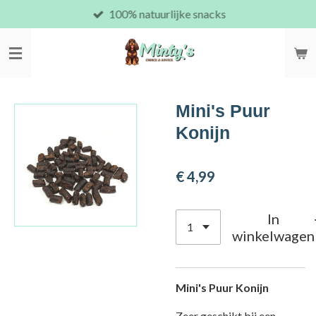
100% natuurlijke snacks
Ga
direct
naar
de
hoofdinhoud
Mini's Puur
Konijn
€ 4,99
In
winkelwagen
Mini's Puur Konijn
Zeer geschikt bij een