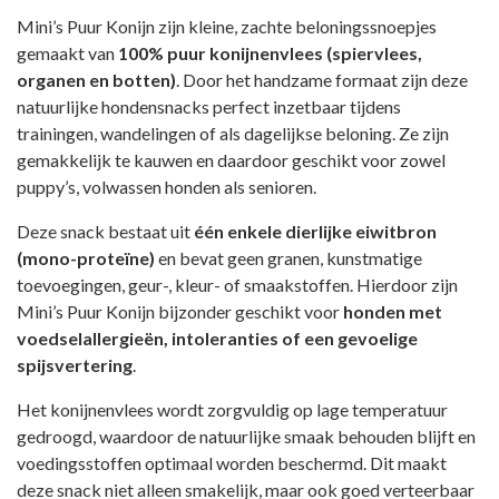
Mini’s Puur Konijn zijn kleine, zachte beloningssnoepjes
gemaakt van
100% puur konijnenvlees (spiervlees,
organen en botten)
. Door het handzame formaat zijn deze
natuurlijke hondensnacks perfect inzetbaar tijdens
trainingen, wandelingen of als dagelijkse beloning. Ze zijn
gemakkelijk te kauwen en daardoor geschikt voor zowel
puppy’s, volwassen honden als senioren.
Deze snack bestaat uit
één enkele dierlijke eiwitbron
(mono-proteïne)
en bevat geen granen, kunstmatige
toevoegingen, geur-, kleur- of smaakstoffen. Hierdoor zijn
Mini’s Puur Konijn bijzonder geschikt voor
honden met
voedselallergieën, intoleranties of een gevoelige
spijsvertering
.
Het konijnenvlees wordt zorgvuldig op lage temperatuur
gedroogd, waardoor de natuurlijke smaak behouden blijft en
voedingsstoffen optimaal worden beschermd. Dit maakt
deze snack niet alleen smakelijk, maar ook goed verteerbaar