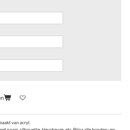
en
aakt van acryl.
t naam, silhouette, kleurkeuze, etc. Bijna alle honden- en