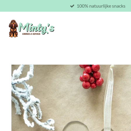
100% natuurlijke snacks
Ga
direct
naar
de
hoofdinhoud