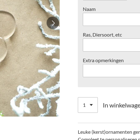
Naam
Ras, Diersoort, etc
Extra opmerkingen
In winkelwag
Leuke (kerst)ornamenten gem
Compleet te personaliseren me