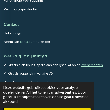
Functionele Voertoppings
Verzorgingsproducten
Contact
Hulp nodig?
Neem dan
contact
met me op!
Wat krijg je bij Minty's
✓ Gratis
pick-up in Capelle aan den Ijssel of op de
evenementen
✓
Gratis
verzending vanaf € 75,-
✓
Professioneel Voedingsadvies
Deze website gebruikt cookies voor analyse-
✓
100% Natuurlijk assortiment
doeleinden en/of het tonen van advertenties. Door
gebruik te blijven maken van de site gaat u hiermee
akkoord.
F
I
T
a
n
i
© 2023 - 2026 Minty's Choice & Advice