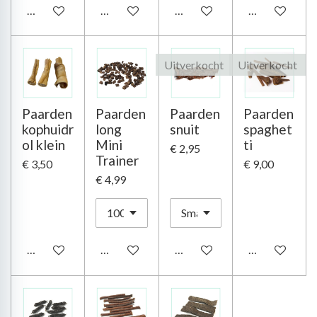
In winkelwagen
In winkelwagen
In winkelwagen
In winkelwag
Uitverkocht
Uitverkocht
Paarden
Paarden
Paarden
Paarden
kophuidr
long
snuit
spaghet
ol klein
Mini
ti
€ 2,95
Trainer
€ 3,50
€ 9,00
€ 4,99
In winkelwagen
In winkelwagen
Houd mij op de hoogte
Houd mij op d