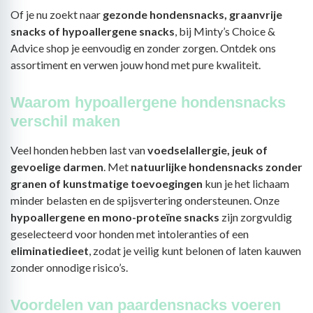
Of je nu zoekt naar
gezonde hondensnacks, graanvrije
snacks of hypoallergene snacks
, bij Minty’s Choice &
Advice shop je eenvoudig en zonder zorgen. Ontdek ons
assortiment en verwen jouw hond met pure kwaliteit.
Waarom hypoallergene hondensnacks
verschil maken
Veel honden hebben last van
voedselallergie, jeuk of
gevoelige darmen
. Met
natuurlijke hondensnacks zonder
granen of kunstmatige toevoegingen
kun je het lichaam
minder belasten en de spijsvertering ondersteunen. Onze
hypoallergene en mono-proteïne snacks
zijn zorgvuldig
geselecteerd voor honden met intoleranties of een
eliminatiedieet
, zodat je veilig kunt belonen of laten kauwen
zonder onnodige risico’s.
Voordelen van paardensnacks voeren