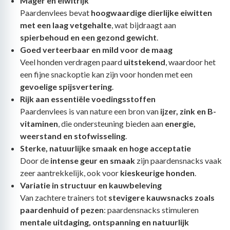
Mager en eiwitrijk
Paardenvlees bevat
hoogwaardige dierlijke eiwitten
met een laag vetgehalte
, wat bijdraagt aan
spierbehoud en een gezond gewicht
.
Goed verteerbaar en mild voor de maag
Veel honden verdragen paard
uitstekend
, waardoor het
een fijne snackoptie kan zijn voor honden met een
gevoelige spijsvertering
.
Rijk aan essentiële voedingsstoffen
Paardenvlees is van nature een bron van
ijzer, zink en B-
vitaminen
, die ondersteuning bieden aan
energie,
weerstand en stofwisseling
.
Sterke, natuurlijke smaak en hoge acceptatie
Door de
intense geur en smaak
zijn paardensnacks vaak
zeer aantrekkelijk, ook voor
kieskeurige honden
.
Variatie in structuur en kauwbeleving
Van zachtere trainers tot
stevigere kauwsnacks zoals
paardenhuid of pezen
: paardensnacks stimuleren
mentale uitdaging, ontspanning en natuurlijk