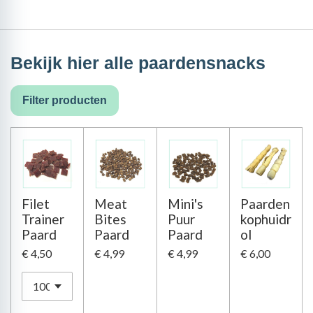
Bekijk hier alle paardensnacks
Filter producten
Filet
Meat
Mini's
Paarden
Trainer
Bites
Puur
kophuidr
Paard
Paard
Paard
ol
€ 4,50
€ 4,99
€ 4,99
€ 6,00