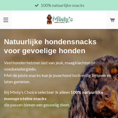
100% natuurlijke snacks
Ga
direct
naar
de
hoofdinhoud
Natuurlijke hondensnacks
voor gevoelige honden
Veel honden hebben last van jeuk, maagklachten of
voedselallergieën.
Met de juiste snacks kun je jouw hond toch veilig belonen en
laten genieten.
Bij Minty’s Choice selecteer ik alleen
100% natuurlijke
monoproteïne snacks
die passen binnen een gevoelig dieet.