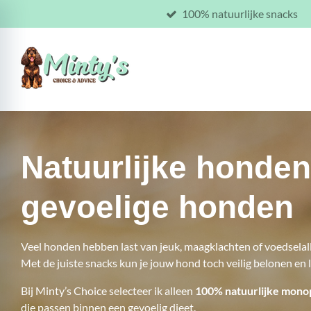
100% natuurlijke snacks
Ga
direct
naar
de
hoofdinhoud
Natuurlijke honde
gevoelige honden
Veel honden hebben last van jeuk, maagklachten of voedselal
Met de juiste snacks kun je jouw hond toch veilig belonen en 
Bij Minty’s Choice selecteer ik alleen
100% natuurlijke mono
die passen binnen een gevoelig dieet.