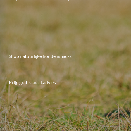
Shop natuurlijke hondensnacks
Krijg gratis snackadvies