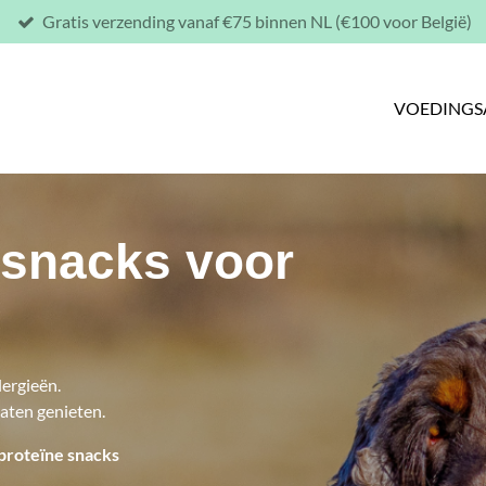
Gratis verzending vanaf €75 binnen NL (€100 voor België)
VOEDINGS
nsnacks voor
lergieën.
laten genieten.
proteïne snacks