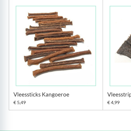
Vleessticks Kangoeroe
Vleesstr
€ 5,49
€ 4,99